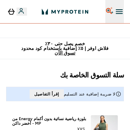
٥٪ إضافية مع زجاجة مجانية على طلبك الأول
خصم يصل حتى ٣٠٪
فلاش اوفر | ٥٪ إضافية باستخدام كود محدود
تسوق الآن
سلة التسوق الخاصة بك
لا ضريبة إضافية عند التسليم
إقرأ التفاصيل
بلوزة رياضية نسائية بدون أكمام Energy من
MP ‏- أخضر داكن
XXS