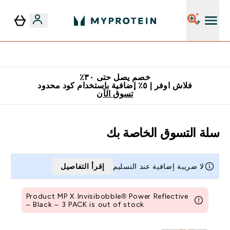
٥٪ إضافية مع زجاجة مجانية على طلبك الأول
خصم يصل حتى ٣٠٪
فلاش اوفر | ٥٪ إضافية باستخدام كود محدود
تسوق الآن
سلة التسوق الخاصة بك
لا ضريبة إضافية عند التسليم
إقرأ التفاصيل
Product MP X Invisibobble® Power Reflective
– Black – 3 PACK is out of stock