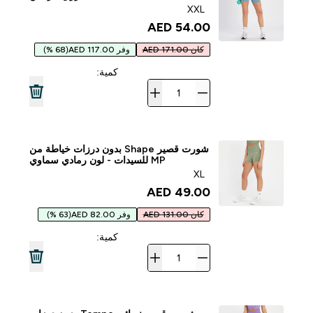
XXL
54.00 AED‎
كان 171.00 AED
وفر 117.00 AED
(68 %)
كمية:
شورت قصير Shape بدون درزات خياطة من
MP للسيدات - لون رمادي سماوي
XL
49.00 AED‎
كان 131.00 AED
وفر 82.00 AED
(63 %)
كمية: