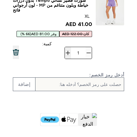
شورت قصير نسائي Tempo بدون درزات
خياطة وبلون متناغم من MP - لون أرجواني
فاتح
XL
41.00 AED‎
كان 122.00 AED
وفر 81.00 AED
(66 %)
كمية:
أدخل رمز الخصم:
إضافة