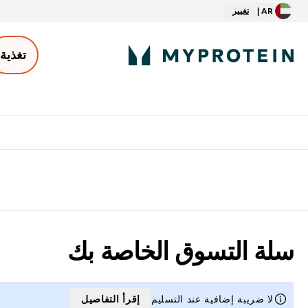
AR |
تغيير
تغذية
الأكثر مبيعاً
ter
⌄
توصيل مجاني إبتداء من ٢٥٠ درهم | ٣٠٠ ريال
سلة التسوق الخاصة بك
لا ضريبة إضافية عند التسليم
إقرأ التفاصيل