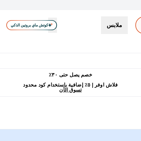
ملابس
كوتش ماي بروتين الذكي
بروتين
سناكات ووجبات خفيفة
كرياتين
فيتامين
نباتي
اكسسوا
En بروتين submenu
جميع منتجات ماي بروتين مناسبة للحلال
٥٪ إضافية مع زجاجة مجانية على طلبك الأول
خصم يصل حتى ٣٠٪
فلاش اوفر | ٥٪ إضافية باستخدام كود محدود
تسوق الآن