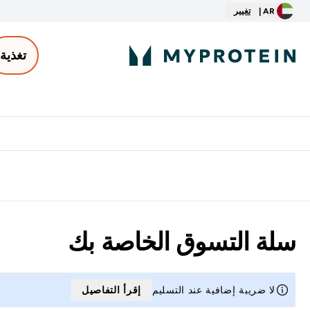
AR |
تغيير
تغذية
الأكثر مبيعاً
ter
⌄
توصيل مجاني إبتداء من ٢٥٠ درهم | ٣٠٠ ريال
سلة التسوق الخاصة بك
لا ضريبة إضافية عند التسليم
إقرأ التفاصيل