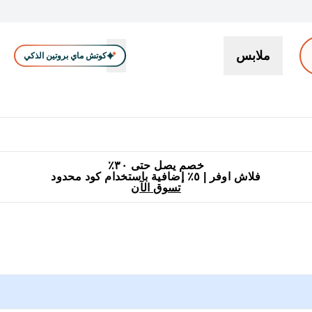
ملابس
كوتش ماي بروتين الذكي
بروتين
سناكات ووجبات خفيفة
كرياتين
فيتامين
نباتي
اكسسوا
En بروتين submenu
جميع منتجات ماي بروتين مناسبة للحلال
٥٪ إضافية مع زجاجة مجانية على طلبك الأول
خصم يصل حتى ٣٠٪
فلاش اوفر | ٥٪ إضافية باستخدام كود محدود
تسوق الآن