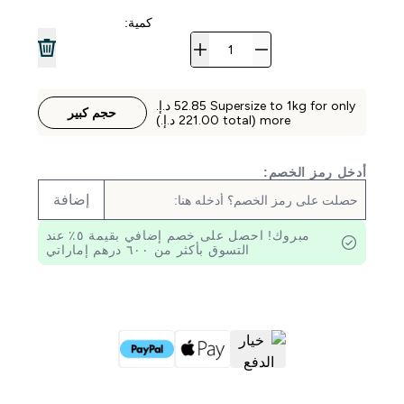
كمية:
حجم كبير
more (total ‏221.00 د.إ.‏‎)
أدخل رمز الخصم:
إضافة
مبروك! احصل على خصم إضافي بقيمة ٥٪ عند
التسوق بأكثر من ٦٠٠ درهم إماراتي