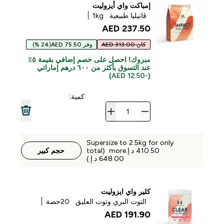
إمباكت واي أيزوليت
ڤانيليا طبيعية
1kg
237.50 AED‎
كان 313.00 AED
وفر 75.50 AED
(24 %)
مبروك! احصل على خصم إضافي بقيمة ٥٪
عند التسوق بأكثر من ٦٠٠ درهم إماراتي
(-12.50 AED)
كمية:
Supersize to 2.5kg for only
‏410.50 د.إ.‏‎ more (total
حجم كبير
كلير واي ايزوليت
التوت البري وتوت العليق
20حصة
191.90 AED‎