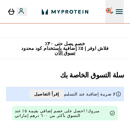
٥٪ إضافية مع زجاجة مجانية على طلبك الأول
خصم يصل حتى ٣٠٪
فلاش اوفر | ٥٪ إضافية باستخدام كود محدود
تسوق الآن
سلة التسوق الخاصة بك
لا ضريبة إضافية عند التسليم
إقرأ التفاصيل
مبروك! احصل على خصم إضافي بقيمة ٥٪ عند
التسوق بأكثر من ٦٠٠ درهم إماراتي