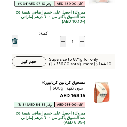
كان 289.00 AED
وفر 97.10 AED
(34 %)
مبروك! احصل على خصم إضافي بقيمة ٥٪
عند التسوق بأكثر من ٦٠٠ درهم إماراتي
(-10.10 AED)
كمية:
Supersize to 871g for only
حجم كبير
مسحوق كرياتين كريابيور®
بدون نكهة
500g
168.15 AED‎
كان 253.00 AED
وفر 84.85 AED
(34 %)
مبروك! احصل على خصم إضافي بقيمة ٥٪
عند التسوق بأكثر من ٦٠٠ درهم إماراتي
(-8.85 AED)