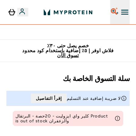
٥٪ إضافية مع زجاجة مجانية على طلبك الأول
خصم يصل حتى ٣٠٪
فلاش اوفر | ٥٪ إضافية باستخدام كود محدود
تسوق الآن
سلة التسوق الخاصة بك
لا ضريبة إضافية عند التسليم
إقرأ التفاصيل
Product كلير واي ايزوليت - 20حصة - البرتقال
والزعفران is out of stock