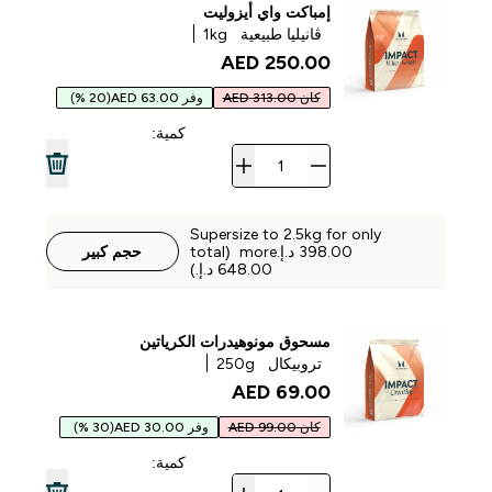
إمباكت واي أيزوليت
ڤانيليا طبيعية
1kg
250.00 AED‎
كان 313.00 AED
وفر 63.00 AED
(20 %)
كمية:
Supersize to 2.5kg for only
‏398.00 د.إ.‏‎ more (total
حجم كبير
مسحوق مونوهيدرات الكرياتين
تروبيكال
250g
69.00 AED‎
كان 99.00 AED
وفر 30.00 AED
(30 %)
كمية: