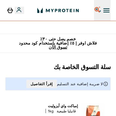
٥٪ إضافية مع زجاجة مجانية على طلبك الأول
خصم يصل حتى ٣٠٪
فلاش اوفر | ٥٪ إضافية باستخدام كود محدود
تسوق الآن
سلة التسوق الخاصة بك
لا ضريبة إضافية عند التسليم
إقرأ التفاصيل
إمباكت واي أيزوليت
ڤانيليا طبيعية
1kg