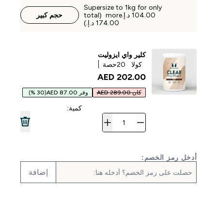
Supersize to 1kg for only
‏104.00 د.إ.‏‎ more (total
حجم كبير
كلير واي ايزوليت
كولا
20حصة
202.00 AED‎
كان 289.00 AED
وفر 87.00 AED
(30 %)
كمية:
أدخل رمز الخصم:
إضافة