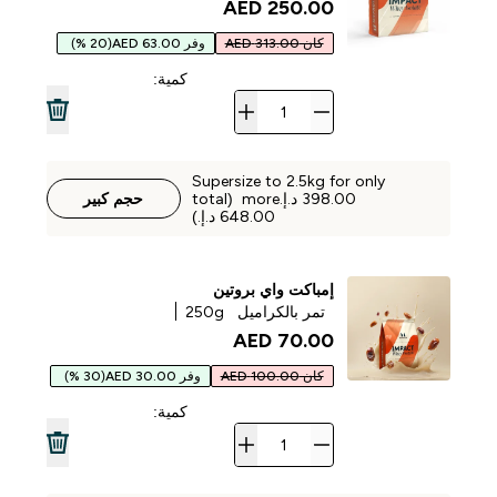
250.00 AED‎
كان 313.00 AED
وفر 63.00 AED
(20 %)
كمية:
Supersize to 2.5kg for only
‏398.00 د.إ.‏‎ more (total
حجم كبير
إمباكت واي بروتين
تمر بالكراميل
250g
70.00 AED‎
كان 100.00 AED
وفر 30.00 AED
(30 %)
كمية: