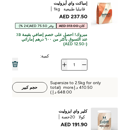
إمباكت واي أيزوليت
ڤانيليا طبيعية
1kg
237.50 AED‎
كان 313.00 AED
وفر 75.50 AED
(24 %)
مبروك! احصل على خصم إضافي بقيمة ٥٪
عند التسوق بأكثر من ٦٠٠ درهم إماراتي
(-12.50 AED)
كمية:
Supersize to 2.5kg for only
‏410.50 د.إ.‏‎ more (total
حجم كبير
كلير واي ايزوليت
كولا
20حصة
191.90 AED‎