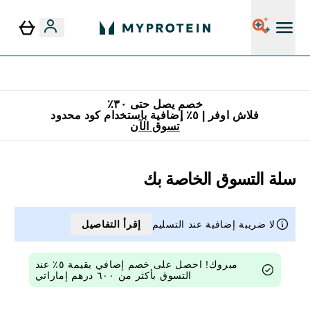
٥٪ إضافية مع زجاجة مجانية على طلبك الأول
خصم يصل حتى ٣٠٪
فلاش اوفر | ٥٪ إضافية باستخدام كود محدود
تسوق الآن
سلة التسوق الخاصة بك
لا ضريبة إضافية عند التسليم
إقرأ التفاصيل
مبروك! احصل على خصم إضافي بقيمة ٥٪ عند
التسوق بأكثر من ٦٠٠ درهم إماراتي