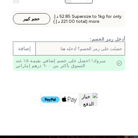
حجم كبير
more (total ‏221.00 د.إ.‏‎)
أدخل رمز الخصم:
إضافة
مبروك! احصل على خصم إضافي بقيمة ٥٪ عند
التسوق بأكثر من ٦٠٠ درهم إماراتي