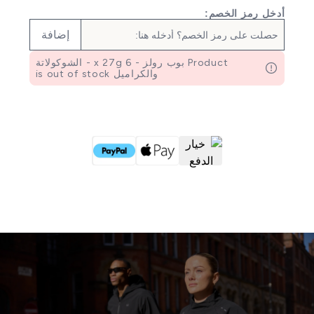
أدخل رمز الخصم:
إضافة
Product بوب رولز - 6 x 27g - الشوكولاتة
والكراميل is out of stock