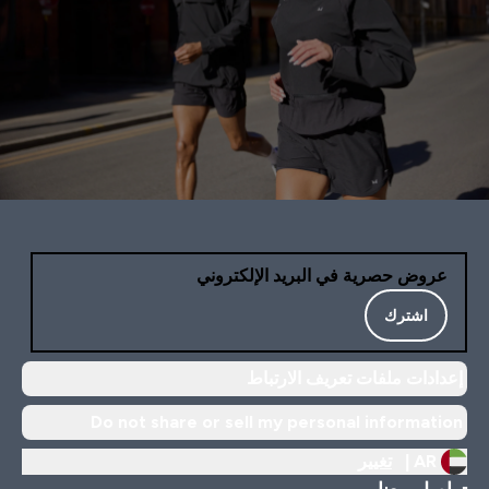
عروض حصرية في البريد الإلكتروني
اشترك
إعدادات ملفات تعريف الارتباط
Do not share or sell my personal information
AR |
تغيير