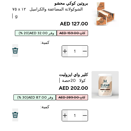
بروتين كوكي محشو
الشوكولاتة المضاعفة والكراميل
١٢ x ٧٥
g
127.00 AED‎
كان 159.00 AED
وفر 32.00 AED
(20 %)
كمية:
كلير واي ايزوليت
كولا
20حصة
202.00 AED‎
كان 289.00 AED
وفر 87.00 AED
(30 %)
كمية: