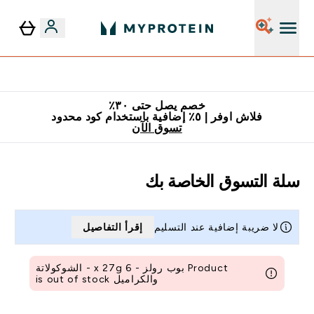
٥٪ إضافية مع زجاجة مجانية على طلبك الأول
خصم يصل حتى ٣٠٪
فلاش اوفر | ٥٪ إضافية باستخدام كود محدود
تسوق الآن
سلة التسوق الخاصة بك
لا ضريبة إضافية عند التسليم
إقرأ التفاصيل
Product بوب رولز - 6 x 27g - الشوكولاتة
والكراميل is out of stock