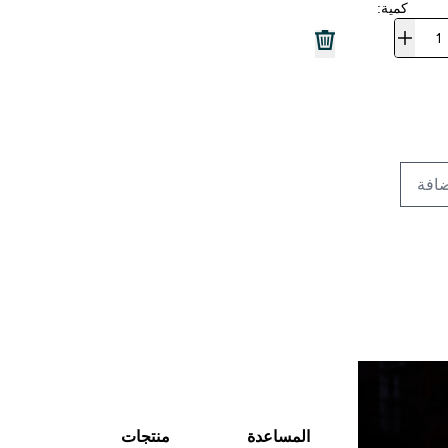
كمية:
افة
المساعدة
منتجات