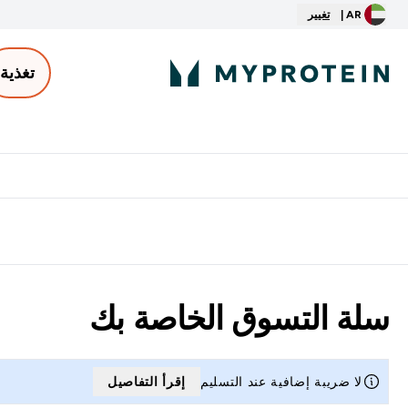
AR |
تغيير
تغذية
الأكثر مبيعاً
ter
⌄
توصيل مجاني إبتداء من ٢٥٠ درهم | ٣٠٠ ريال
سلة التسوق الخاصة بك
لا ضريبة إضافية عند التسليم
إقرأ التفاصيل