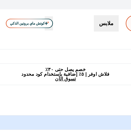
ملابس
كوتش ماي بروتين الذكي
بروتين
سناكات ووجبات خفيفة
كرياتين
فيتامين
نباتي
اكسسوا
En بروتين submenu
جميع منتجات ماي بروتين مناسبة للحلال
٥٪ إضافية مع زجاجة مجانية على طلبك الأول
خصم يصل حتى ٣٠٪
فلاش اوفر | ٥٪ إضافية باستخدام كود محدود
تسوق الآن