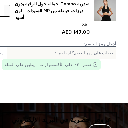
صدرية Tempo بحمالة حول الرقبة بدون
درزات خياطة من MP للسيدات - لون
أسود
XS
147.00 AED‎
أدخل رمز الخصم:
إض
خصم ٢٠٪ على الأكسسوارات - يطبق على السلة
عروض حصرية في البريد الإلكتروني