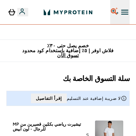
٥٪ إضافية مع زجاجة مجانية على طلبك الأول
خصم يصل حتى ٣٠٪
فلاش اوفر | ٥٪ إضافية باستخدام كود محدود
تسوق الآن
سلة التسوق الخاصة بك
لا ضريبة إضافية عند التسليم
إقرأ التفاصيل
تيشيرت رياضي بكمّين قصيرين من MP
للرجال - لون أبيض
S