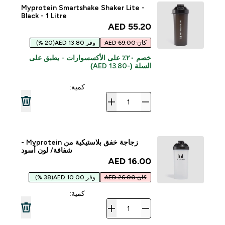
Myprotein Smartshake Shaker Lite -
Black - 1 Litre
55.20 AED‎
كان 69.00 AED
وفر 13.80 AED
(20 %)
خصم ٢٠٪ على الأكسسوارات - يطبق على
السلة (-13.80 AED)
كمية:
زجاجة خفق بلاستيكية من Myprotein -
شفافة/ لون أسود
16.00 AED‎
كان 26.00 AED
وفر 10.00 AED
(38 %)
كمية: