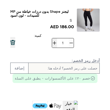
ليجنز Shape بدون درزات خياطة من MP
للسيدات - لون أسود
S
186.00 AED‎
كمية:
أدخل رمز الخصم:
إضافة
خصم ٢٠٪ على الأكسسوارات - يطبق على السلة