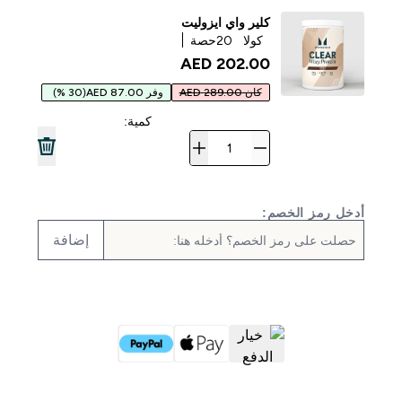
كلير واي ايزوليت
كولا
20حصة
202.00 AED‎
كان 289.00 AED
وفر 87.00 AED
(30 %)
كمية:
أدخل رمز الخصم:
إضافة