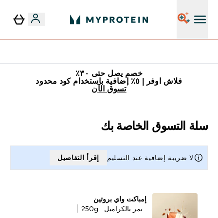
٥٪ إضافية مع زجاجة مجانية على طلبك الأول
خصم يصل حتى ٣٠٪
فلاش اوفر | ٥٪ إضافية باستخدام كود محدود
تسوق الآن
سلة التسوق الخاصة بك
لا ضريبة إضافية عند التسليم
إقرأ التفاصيل
إمباكت واي بروتين
تمر بالكراميل
250g