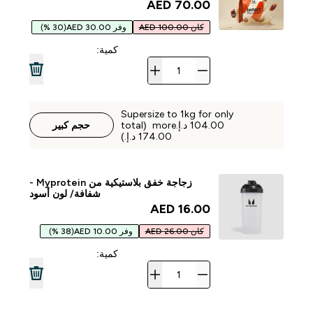
70.00 AED‎
كان 100.00 AED
وفر 30.00 AED
(30 %)
كمية:
Supersize to 1kg for only
‏104.00 د.إ.‏‎ more (total
حجم كبير
زجاجة خفق بلاستيكية من Myprotein -
شفافة/ لون أسود
16.00 AED‎
كان 26.00 AED
وفر 10.00 AED
(38 %)
كمية: