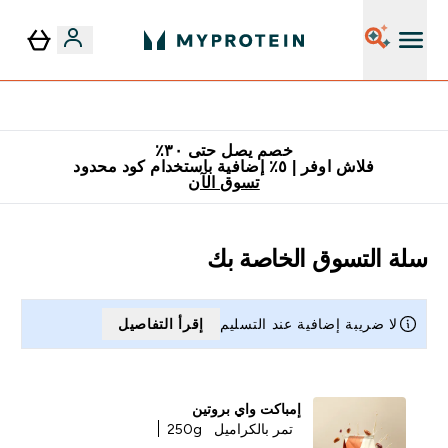
٥٪ إضافية مع زجاجة مجانية على طلبك الأول
خصم يصل حتى ٣٠٪
فلاش اوفر | ٥٪ إضافية باستخدام كود محدود
تسوق الآن
سلة التسوق الخاصة بك
لا ضريبة إضافية عند التسليم
إقرأ التفاصيل
إمباكت واي بروتين
تمر بالكراميل
250g