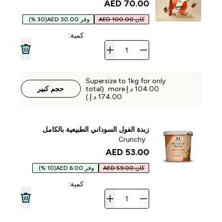
70.00 AED‎
كان 100.00 AED
وفر 30.00 AED
(30 %)
كمية:
Supersize to 1kg for only
‏104.00 د.إ.‏‎ more (total
حجم كبير
زبدة الفول السوداني الطبيعية بالكامل
Crunchy
53.00 AED‎
كان 59.00 AED
وفر 6.00 AED
(10 %)
كمية: