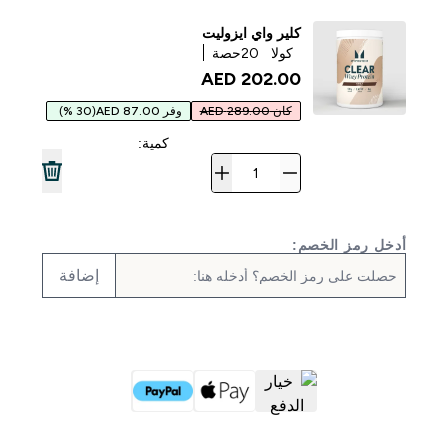
كلير واي ايزوليت
كولا
20حصة
202.00 AED‎
كان 289.00 AED
وفر 87.00 AED
(30 %)
كمية:
أدخل رمز الخصم:
إضافة