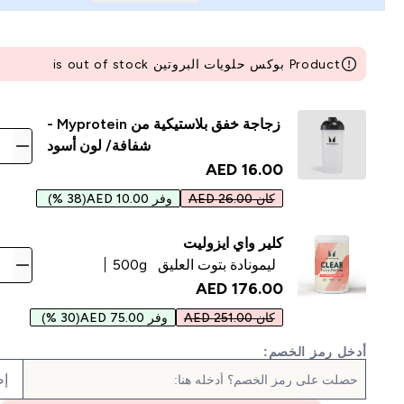
Product بوكس حلويات البروتين is out of stock
زجاجة خفق بلاستيكية من Myprotein -
شفافة/ لون أسود
16.00 AED‎
كان 26.00 AED
وفر 10.00 AED
(38 %)
كلير واي ايزوليت
ليمونادة بتوت العليق
500g
176.00 AED‎
كان 251.00 AED
وفر 75.00 AED
(30 %)
أدخل رمز الخصم:
إض