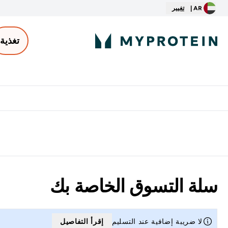
AR |
تغيير
تغذية
الأكثر مبيعاً
ter
⌄
توصيل مجاني إبتداء من ٢٥٠ درهم | ٣٠٠ ريال
سلة التسوق الخاصة بك
لا ضريبة إضافية عند التسليم
إقرأ التفاصيل