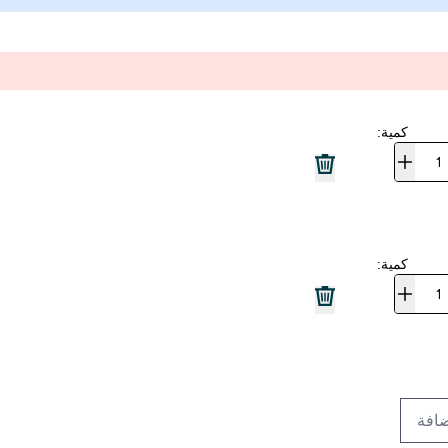
كمية:
كمية:
افة