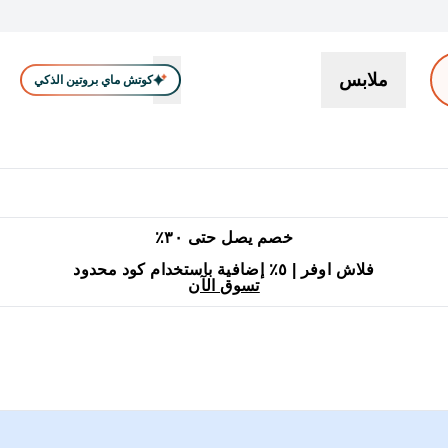
ملابس
كوتش ماي بروتين الذكي
بروتين
سناكات ووجبات خفيفة
كرياتين
فيتامين
نباتي
اكسسوا
En بروتين submenu
جميع منتجات ماي بروتين مناسبة للحلال
٥٪ إضافية مع زجاجة مجانية على طلبك الأول
خصم يصل حتى ٣٠٪
فلاش اوفر | ٥٪ إضافية باستخدام كود محدود
تسوق الآن