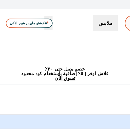
ملابس
كوتش ماي بروتين الذكي
بروتين
سناكات ووجبات خفيفة
كرياتين
فيتامين
نباتي
اكسسوا
En بروتين submenu
جميع منتجات ماي بروتين مناسبة للحلال
٥٪ إضافية مع زجاجة مجانية على طلبك الأول
خصم يصل حتى ٣٠٪
فلاش اوفر | ٥٪ إضافية باستخدام كود محدود
تسوق الآن