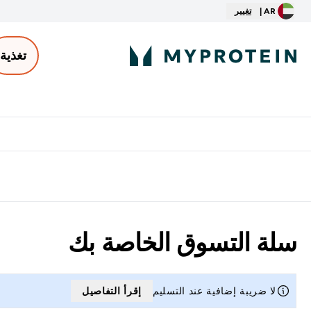
AR |
تغيير
تغذية
الأكثر مبيعاً
ter
⌄
توصيل مجاني إبتداء من ٢٥٠ درهم | ٣٠٠ ريال
سلة التسوق الخاصة بك
لا ضريبة إضافية عند التسليم
إقرأ التفاصيل