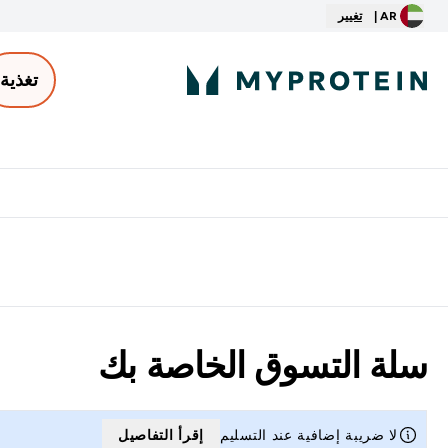
AR |
تغيير
تغذية
الأكثر مبيعاً
ter
⌄
توصيل مجاني إبتداء من ٢٥٠ درهم | ٣٠٠ ريال
سلة التسوق الخاصة بك
لا ضريبة إضافية عند التسليم
إقرأ التفاصيل