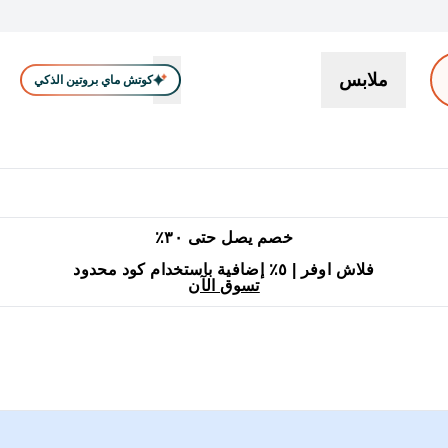
ملابس
كوتش ماي بروتين الذكي
بروتين
سناكات ووجبات خفيفة
كرياتين
فيتامين
نباتي
اكسسوا
En بروتين submenu
جميع منتجات ماي بروتين مناسبة للحلال
٥٪ إضافية مع زجاجة مجانية على طلبك الأول
خصم يصل حتى ٣٠٪
فلاش اوفر | ٥٪ إضافية باستخدام كود محدود
تسوق الآن