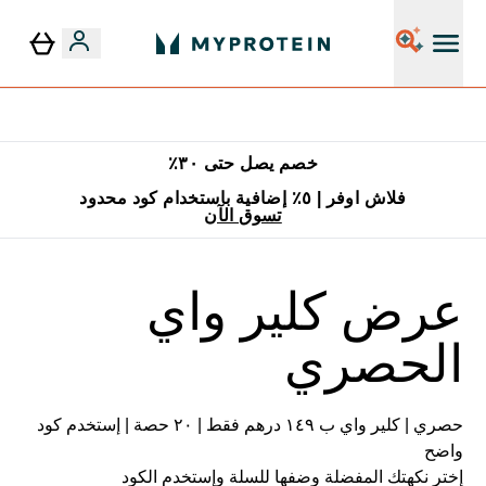
٥٪ إضافية مع زجاجة مجانية على طلبك الأول
خصم يصل حتى ٣٠٪
فلاش اوفر | ٥٪ إضافية باستخدام كود محدود
تسوق الآن
عرض كلير واي
الحصري
حصري | كلير واي ب ١٤٩ درهم فقط | ٢٠ حصة | إستخدم كود
واضح
إختر نكهتك المفضلة وضفها للسلة وإستخدم الكود