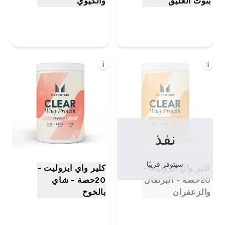
بتوت العليق
والكيوي
i
i
نفذ
سيتوفر قريبًا
كلير واي ايزوليت -
كلير واي ايزوليت -
20حصة - البرتقال
20حصة - شاي
والزعفران
بالخوخ