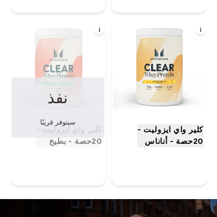
i
i
نفذ
سيتوفر قريبًا
كلير واي ايزوليت -
كلير واي ايزوليت -
20حصة - أناناس
20حصة - بطيخ