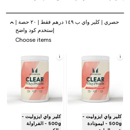
حصري | كلير واي ب ١٤٩ درهم فقط | ٢٠ حصة |
إستخدم كود واضح
Choose items
i
i
كلير واي ايزوليت -
كلير واي ايزوليت -
500g - ليمونادة
500g - الفراولة