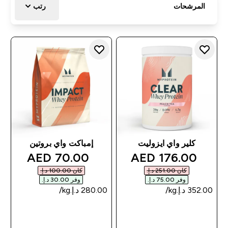
المرشحات
رتب
كلير واي ايزوليت
إمباكت واي بروتين
discounted price
discounted price
70.00 AED‎
176.00 AED‎
كان ‏251.00 د.إ.‏‎
كان ‏100.00 د.إ.‏‎
وفر ‏75.00 د.إ.‏‎
وفر ‏30.00 د.إ.‏‎
شراء سريع
شراء سريع