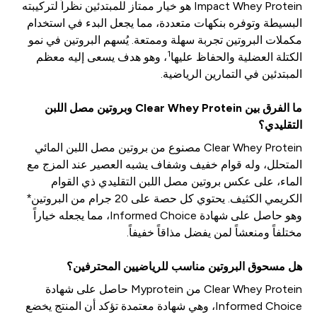
Impact Whey Protein هو خيار ممتاز للمبتدئين نظراً لتركيبته
البسيطة وتوفره بنكهات متعددة، مما يجعل البدء في استخدام
مكملات البروتين تجربة سهلة وممتعة. يُسهم البروتين في نمو
1
الكتلة العضلية والحفاظ عليها
، وهو هدف يسعى إليه معظم
المبتدئين في التمارين الرياضية.
ما الفرق بين Clear Whey Protein وبروتين مصل اللبن
التقليدي؟
Clear Whey Protein مصنوع من بروتين مصل اللبن المائي
المتحلل، وله قوام خفيف وشفاف يشبه العصير عند المزج مع
الماء، على عكس بروتين مصل اللبن التقليدي ذي القوام
الكريمي الكثيف. يحتوي كل حصة على 20 جرام من البروتين*
وهو حاصل على شهادة Informed Choice، مما يجعله خياراً
مختلفاً ومنعشاً لمن يفضل مذاقاً خفيفاً.
هل مسحوق البروتين مناسب للرياضيين المحترفين؟
Clear Whey Protein من Myprotein حاصل على شهادة
Informed Choice، وهي شهادة معتمدة تؤكد أن المنتج يخضع