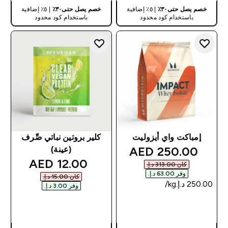
خصم يصل حتى٣٠٪
| ٥٪ إضافية
خصم يصل حتى٣٠٪
| ٥٪ إضافية
باستخدام كود محدود
باستخدام كود محدود
إمباكت واي أيزوليت
كلير بروتين نباتي صِّرف
discounted price
250.00 AED‎
(عينة)
discounted price
12.00 AED‎
كان ‏313.00 د.إ.‏‎
وفر ‏63.00 د.إ.‏‎
كان ‏15.00 د.إ.‏‎
وفر ‏3.00 د.إ.‏‎
شراء سريع
شراء سريع