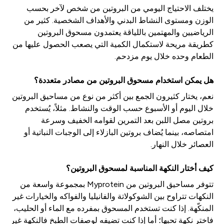
يختلف الاحتياج اليومي من البروتين من شخص لآخر بحسب
الوزن ومستوى النشاط البدني والأهداف الشخصية. كثير من
الرياضيين والمهتمين باللياقة يعتمدون مسحوق البروتين
كطريقة مريحة لاستكمال الكمية التي يصعب الحصول عليها من
الطعام وحده خلال يوم مزدحم.
هل يمكن استخدام مسحوق البروتين من مصادر متعددة؟
نعم، يختار كثيرون الجمع بين أكثر من نوع من مساحيق البروتين
خلال اليوم أو الأسبوع حسب الوقت والنشاط. مثلاً، يُستخدم
بروتين مصل اللبن بعد التمرين لقوامه الخفيف وسرعة
امتصاصه، بينما يُضاف بروتين البازلاء إلى الوجبات النباتية أو
العصائر خلال النهار.
كيف أختار النكهة المناسبة لمسحوق البروتين؟
تتوفر مساحيق البروتين من Myprotein بمجموعة واسعة من
النكهات تتراوح بين الشوكولاتة والفانيليا والفواكه والخيارات غير
المنكّهة. إذا كنت تستخدم المسحوق بمفرده مع الماء أو الحليب،
فاختر نكهة تحبها؛ أما إذا كنت تضيفه لوصفات الطبخ فالنكهة غير