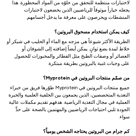
لاختبارات منتظمة للتحقق من خلوّه من المواد المحظورة. هذا
يجعله خياراً موثوقاً للرياضيين الذين يخضعون لاختبارات
المنشطات ويحرصون على معرفة ما يدخل أجسامهم.
كيف يمكن استخدام مسحوق البروتين؟
الطريقة الأكثر شيوعاً هي مزجه مع الماء أو الحليب في شيكر أو
خلاط لمدة بضع ثوانٍ. يمكن أيضاً إضافته إلى الشوفان أو
العصائر أو وصفات الطبخ مثل الفطائر والمخبوزات للحصول
على وجبات غنية بالبروتين بطريقة مبتكرة.
من صمّم منتجات البروتين في Myprotein؟
جميع منتجات البروتين في Myprotein طوّرها فريق من خبراء
التغذية المتخصصين، الذين يجمعون بين الخلفية العلمية والخبرة
العملية في مجال التغذية الرياضية. هدفهم تقديم مكملات عالية
الجودة تلبي احتياجات الرياضيين والمهتمين بالصحة على حدٍّ
سواء.
كم جرام من البروتين يحتاجه الشخص يومياً؟