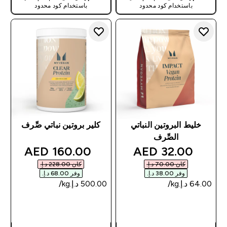
باستخدام كود محدود
باستخدام كود محدود
خليط البروتين النباتي
كلير بروتين نباتي صِّرف
الصِّرف
discounted price
discounted price
160.00 AED‎
32.00 AED‎
كان ‏70.00 د.إ.‏‎
كان ‏228.00 د.إ.‏‎
وفر ‏38.00 د.إ.‏‎
وفر ‏68.00 د.إ.‏‎
شراء سريع
شراء سريع