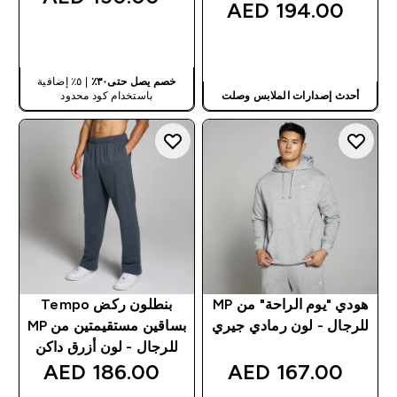
194.00 AED‎
شراء سريع
شراء سريع
خصم يصل حتى٣٠٪
| ٥٪ إضافية
أحدث إصدارات الملابس وصلت
باستخدام كود محدود
هودي "يوم الراحة" من MP
بنطلون ركض Tempo
للرجال - لون رمادي جيري
بساقين مستقيمتين من MP
للرجال - لون أزرق داكن
186.00 AED‎
167.00 AED‎