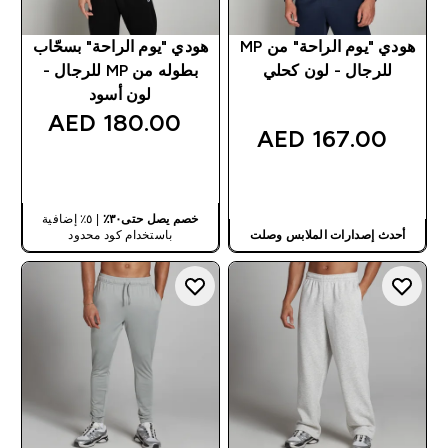
هودي "يوم الراحة" من MP
هودي "يوم الراحة" بسحّاب
للرجال - لون كحلي
بطوله من MP للرجال -
لون أسود
180.00 AED‎
167.00 AED‎
شراء سريع
شراء سريع
خصم يصل حتى٣٠٪
| ٥٪ إضافية
أحدث إصدارات الملابس وصلت
باستخدام كود محدود