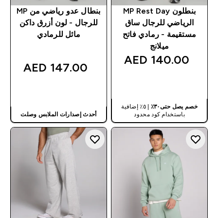
بنطلون MP Rest Day
بنطال عدو رياضي من MP
الرياضي للرجال ساق
للرجال - لون أزرق داكن
مستقيمة - رمادي فاتح
مائل للرمادي
ميلانج
140.00 AED‎
147.00 AED‎
شراء سريع
شراء سريع
خصم يصل حتى٣٠٪
| ٥٪ إضافية
باستخدام كود محدود
أحدث إصدارات الملابس وصلت