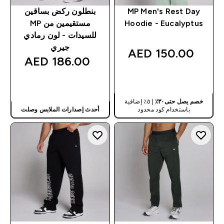
MP Men's Rest Day
بنطلون ركض بساقين
Hoodie - Eucalyptus
مستقيمين من MP
للسيدات - لون رمادي
جيري
150.00 AED‎
186.00 AED‎
شراء سريع
شراء سريع
خصم يصل حتى٣٠٪
| ٥٪ إضافية
باستخدام كود محدود
أحدث إصدارات الملابس وصلت