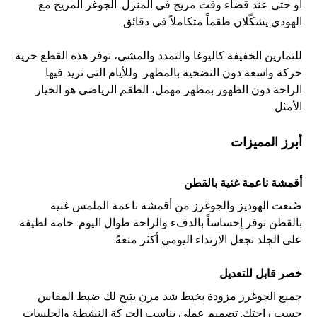
أو حتى عند قضاء وقت مريح في المنزل. الجوغر المريح مع
الهودي يشكّلان طقماً متكاملاً في دقائق.
للتمارين الخفيفة كاليوغا والتمدد والمشي، توفر هذه القطع حرية
حركة واسعة دون التضحية بالمظهر. وللأيام التي تريد فيها
الراحة دون الظهور بمظهر مهمل، الطقم الرياضي هو الخيار
الأمثل.
أبرز المميزات
أقمشة ناعمة غنية بالقطن
صُنعت الهوديز والجوغرز من أقمشة ناعمة الملمس غنية
بالقطن توفر إحساساً بالدفء والراحة طوال اليوم. خامة لطيفة
على الجلد تجعل الارتداء اليومي أكثر متعةً.
خصر قابل للتعديل
جميع الجوغرز مزودة بخيط شد مرن يتيح لك ضبط المقاس
حسب راحتك. تصميم عملي يناسب الحركة النشطة والجلسات