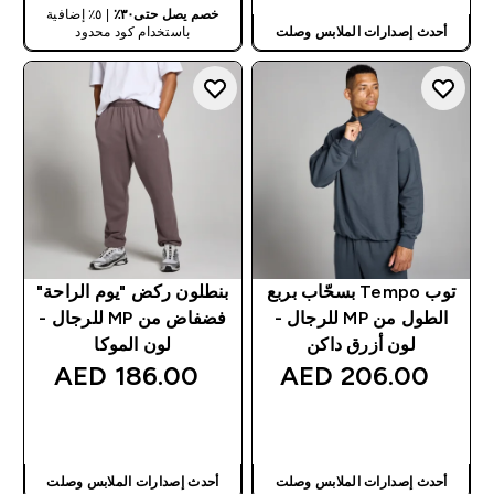
خصم يصل حتى٣٠٪
| ٥٪ إضافية
أحدث إصدارات الملابس وصلت
باستخدام كود محدود
توب Tempo بسحّاب بربع
بنطلون ركض "يوم الراحة"
الطول من MP للرجال -
فضفاض من MP للرجال -
لون أزرق داكن
لون الموكا
186.00 AED‎
206.00 AED‎
شراء سريع
شراء سريع
أحدث إصدارات الملابس وصلت
أحدث إصدارات الملابس وصلت