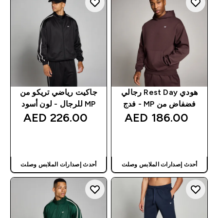
هودي Rest Day رجالي
جاكيت رياضي تريكو من
فضفاض من MP - فدج
MP للرجال - لون أسود
226.00 AED‎
186.00 AED‎
شراء سريع
شراء سريع
أحدث إصدارات الملابس وصلت
أحدث إصدارات الملابس وصلت