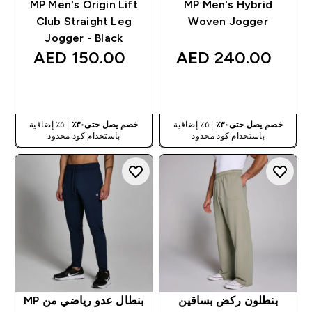
MP Men's Origin Lift
MP Men's Hybrid
Club Straight Leg
Woven Jogger
Jogger - Black
150.00 AED‎
240.00 AED‎
شراء سريع
شراء سريع
خصم يصل حتى٣٠٪
| ٥٪ إضافية
خصم يصل حتى٣٠٪
| ٥٪ إضافية
باستخدام كود محدود
باستخدام كود محدود
بنطلون ركض بساقين
بنطال عدو رياضي من MP