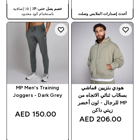
خصم يصل حتى٣٠٪
| ٥٪ إضافية
أحدث إصدارات الملابس وصلت
باستخدام كود محدود
هودي بتزيين قماشي
MP Men's Training
بسحّاب ثنائي الاتجاه من
Joggers - Dark Grey
MP للرجال - لون أخضر
زيتي داكن
150.00 AED‎
206.00 AED‎
شراء سريع
شراء سريع