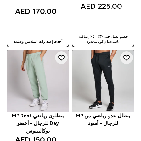
225.00 AED‎
170.00 AED‎
شراء سريع
شراء سريع
خصم يصل حتى٣٠٪
| ٥٪ إضافية
باستخدام كود محدود
أحدث إصدارات الملابس وصلت
بنطال عدو رياضي من MP
بنطلون رياضي MP Rest
للرجال - أسود
Day للرجال - أخضر
يوكاليبتوس
150.00 AED‎