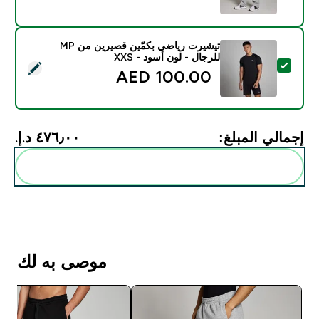
تيشيرت رياضي بكمّين قصيرين من MP
للرجال - لون أسود - XXS
تحديد هذا المنتج - تيشيرت رياضي بكمّين قصيرين من MP للرجال - لون أسود - XXS
100.00 AED‎
إجمالي المبلغ:
٤٧٦٫٠٠ د.إ.‏‎
أضف هذه إلى روتينك
موصى به لك