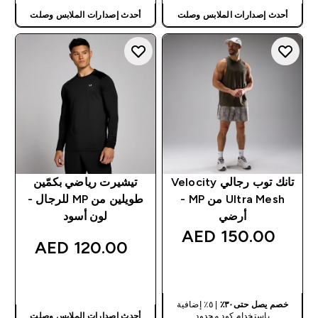
أحدث إصدارات الملابس وصلت
أحدث إصدارات الملابس وصلت
تانك توب رجالي Velocity
تيشيرت رياضي بكمّين
Ultra Mesh من MP -
طويلين من MP للرجال -
أرضي
لون أسود
150.00 AED‎
120.00 AED‎
شراء سريع
شراء سريع
خصم يصل حتى٣٠٪
| ٥٪ إضافية
باستخدام كود محدود
أحدث إصدارات الملابس وصلت