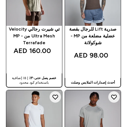
صدرية Lift للرجال بقصة
تي شيرت رجالي Velocity
عضلية مضلعة من MP -
Ultra Mesh من MP -
شوكولاتة
Terrafade
160.00 AED‎
98.00 AED‎
شراء سريع
شراء سريع
خصم يصل حتى٣٠٪
| ٥٪ إضافية
أحدث إصدارات الملابس وصلت
باستخدام كود محدود