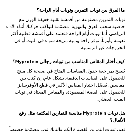
ما الفرق بين توبات التمرين وتوبات أيام الراحة؟
توبات التمرين مصنوعة من أقمشة تقنية خفيفة الوزن مع
خاصية سحب العرق والتهوية، مصمّمة لتواكب حركتك أثناء الأداء
الرياضي. أما توبات أيام الراحة فتعتمد على أقمشة قطنية أكثر
نعومة وأوزناً، توفر راحة يومية مريحة سواء في البيت أو في
الخروجات غير الرسمية.
كيف أختار المقاس المناسب من توبات رجالي Myprotein؟
يُنصح بمراجعة جدول المقاسات المتاح في صفحة كل منتج
للحصول على القياسات الدقيقة. بشكل عام، إن كنت بين
مقاسين، يُفضّل اختيار المقاس الأكبر في قطع الأوفرسايز
للحصول على القصة المقصودة، والمقاس المعتاد في توبات
الفيت العضلي.
هل توبات Myprotein مناسبة للتمارين المكثفة مثل رفع
الأثقال؟
نعم، توبات التمرين القصيرة الكم والتانك توب مصمّمة خصيصاً