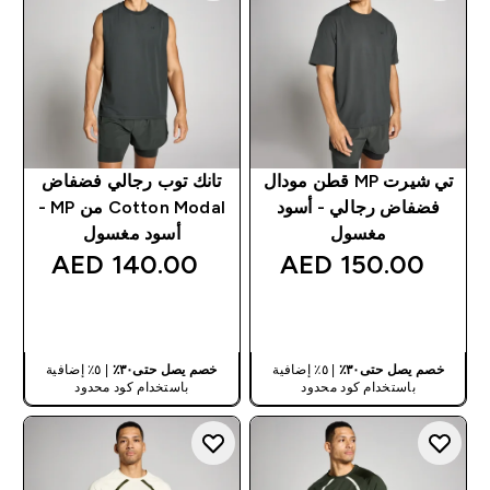
تي شيرت MP قطن مودال
تانك توب رجالي فضفاض
فضفاض رجالي - أسود
Cotton Modal من MP -
مغسول
أسود مغسول
140.00 AED‎
150.00 AED‎
شراء سريع
شراء سريع
خصم يصل حتى٣٠٪
| ٥٪ إضافية
خصم يصل حتى٣٠٪
| ٥٪ إضافية
باستخدام كود محدود
باستخدام كود محدود