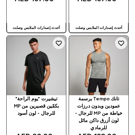
شراء سريع
شراء سريع
أحدث إصدارات الملابس وصلت
أحدث إصدارات الملابس وصلت
تانك Tempo برسمة
تيشيرت "يوم الراحة"
عمودين وبدون درزات
بكمّين قصيرين من MP
خياطة من MP للرجال -
للرجال - لون أسود
لون أزرق داكن مائل
للرمادي