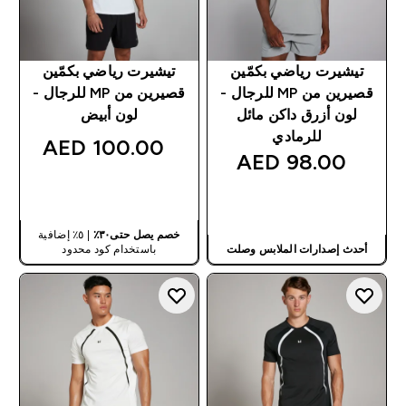
تيشيرت رياضي بكمّين
تيشيرت رياضي بكمّين
قصيرين من MP للرجال -
قصيرين من MP للرجال -
لون أزرق داكن مائل
لون أبيض
للرمادي
100.00 AED‎
98.00 AED‎
شراء سريع
شراء سريع
خصم يصل حتى٣٠٪
| ٥٪ إضافية
أحدث إصدارات الملابس وصلت
باستخدام كود محدود