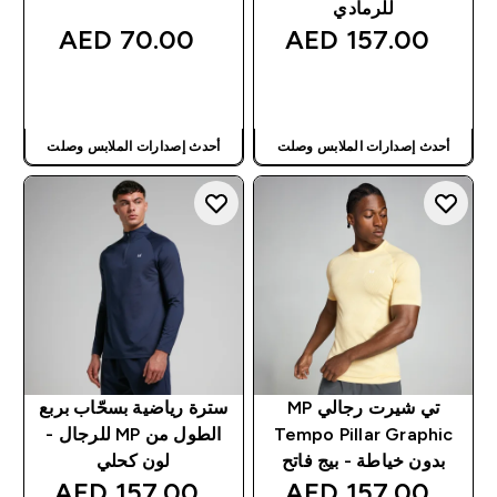
للرمادي
70.00 AED‎
157.00 AED‎
شراء سريع
شراء سريع
أحدث إصدارات الملابس وصلت
أحدث إصدارات الملابس وصلت
تي شيرت رجالي MP
سترة رياضية بسحّاب بربع
Tempo Pillar Graphic
الطول من MP للرجال -
بدون خياطة - بيج فاتح
لون كحلي
157.00 AED‎
157.00 AED‎