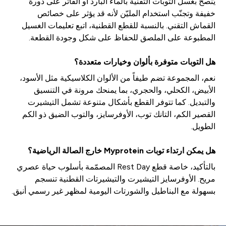
يُنصح بغسل التوبات التقنية بالماء البارد أو الفاتر على دورة
خفيفة وتجنّب استخدام المليّن لأنه قد يؤثر على خصائص
القماش التقني. بالنسبة للقطع القطنية، اتبع تعليمات الغسيل
المطبوعة على الملصق للحفاظ على شكل وجودة القطعة.
هل التوبات متوفرة بألوان وخيارات متعددة؟
نعم، المجموعة تضم طيفاً من الألوان الكلاسيكية مثل الأسود،
الأبيض، الكحلي، والحجري، بما يمنحك مرونة في التنسيق
والتبديل. كما تتوفر القطع بأشكال متنوعة تشمل التيشيرت
القصير الكم، التانك توب، الأوفرسايز، والتوب الضيق ذو الكم
الطويل.
هل يمكن ارتداء توبات Myprotein خارج الصالة الرياضية؟
بالتأكيد، خاصة قطع Rest Day المصمّمة بأسلوب حياة عصري
مريح. الأوفرسايز التيشيرت والتيشيرتات القطنية تنسجم
بسهولة مع البناطيل والشورتات اليومية لمظهر غير رسمي أنيق.