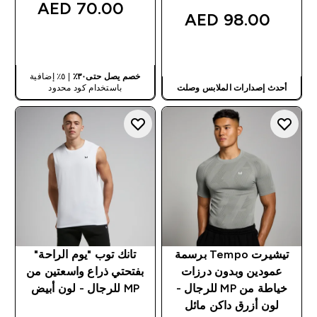
70.00 AED‎
98.00 AED‎
شراء سريع
شراء سريع
خصم يصل حتى٣٠٪
| ٥٪ إضافية
أحدث إصدارات الملابس وصلت
باستخدام كود محدود
تيشيرت Tempo برسمة
تانك توب "يوم الراحة"
عمودين وبدون درزات
بفتحتي ذراع واسعتين من
خياطة من MP للرجال -
MP للرجال - لون أبيض
لون أزرق داكن مائل