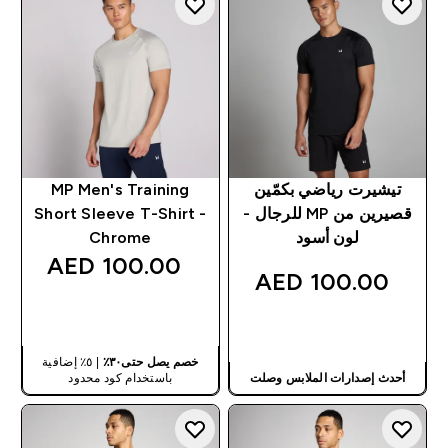
تيشيرت رياضي بكمّين
MP Men's Training
قصيرين من MP للرجال -
Short Sleeve T-Shirt -
لون أسود
Chrome
100.00 AED‎
100.00 AED‎
شراء سريع
شراء سريع
خصم يصل حتى٣٠٪
| ٥٪ إضافية
أحدث إصدارات الملابس وصلت
باستخدام كود محدود