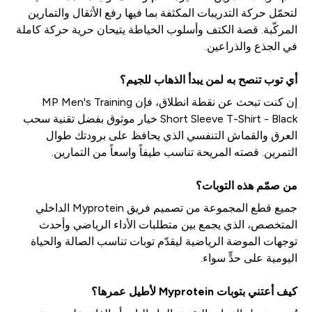
لتحمّل حركة التدريبات المكثفة بما فيها رفع الأثقال والتمارين
المركّبة. قصة الكتف وأسلوب الخياطة يتيحان حرية حركة كاملة
في الجذع والذراعين.
أي توب تنصح به لمن يبدأ الذهاب للجيم؟
إن كنت تبحث عن نقطة انطلاق، فإن MP Men's Training
Short Sleeve T-Shirt - Black خيار موثوق بفضل تقنية سحب
العرق والقماش التنفسي الذي يحافظ على برودتك طوال
التمرين. قصته المريحة تناسب طيفاً واسعاً من التمارين.
من صمّم هذه التوبات؟
جميع قطع المجموعة من تصميم فريق Myprotein الداخلي
المتخصص، الذي يجمع بين متطلبات الأداء الرياضي وأحدث
توجهات الموضة الرياضية ليقدّم توبات تناسب الصالة والحياة
اليومية على حدٍّ سواء.
كيف أعتني بتوبات Myprotein لأطيل عمرها؟