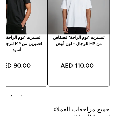
تيشيرت "يوم الراحة" فضفاض
تيشيرت "يوم الراحة" بكم
من MP للرجال - لون أبيض
قصيرين من MP للر
أسود
90.00 AED‎
110.00 AED‎
شراء سريع
شراء سريع
جميع مراجعات العملاء