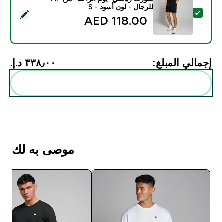
للرجال - لون أسود - S
تحديد هذا المنتج - شورت رياضي "يوم الراحة" من MP للرجال - لون أسود - S
118.00 AED‎
إجمالي المبلغ:
٣٣٨٫٠٠ د.إ.‏‎
أضف هذه إلى روتينك
موصى به لك