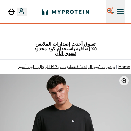
٥٪ إضافية مع زجاجة مجانية على طلبك الأول
تسوق أحدث إصدارات الملابس
٥٪ إضافية باستخدام كود محدود
تسوق الآن
Home
تيشيرت "يوم الراحة" فضفاض من MP للرجال - لون أسود