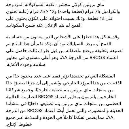
ماي بروتين كوكي محشو - نكهة الشوكولاتة المزدوجة
والكراميل 75 غرام (قطعة واحدة) و12 × 75 غرام (علبة تحتوي
على 12 قطعة، وذلك بسبب احتوائه على مُكوّن يحتوي على
القمح لم يتم الإعلان عنه ضمن المكونات.
وقد يشكل هذا خطرًا على الأشخاص الذين يعانون من حساسية
القمح أو مرض السيلياك. نود أن نؤكد لكم أن هذا المنتج تم
تصنيعه وتغليفه ووضع ملصقاته من قبل طرف ثالث حاصل على
اعتماد BRCGS من الدرجة AA، وهو أعلى مستوى في معايير
سلامة وجودة الأغذية.
المشكلة التي تم تحديدها تؤثر فقط على عدد محدود جدًا من
الدُفعات من هذا المورّد الخارجي. ونُشير إلى أن جزءًا صغيرًا جدًا
من منتجات ماي بروتين يتم تصنيعه خارجيًا، وجميع شركائنا
الخارجيين يلتزمون بمعايير اعتماد BRCGS الصارمة. الغالبية
العظمى من منتجات ماي بروتين يتم تصنيعها داخليًا في منشآتنا
الحديثة والمتطورة، والتي تحمل أيضًا اعتماد BRCGS من الدرجة
AA، مما يضمن تحكمًا كاملاً في الجودة والسلامة عبر جميع
خطوط الإنتاج.