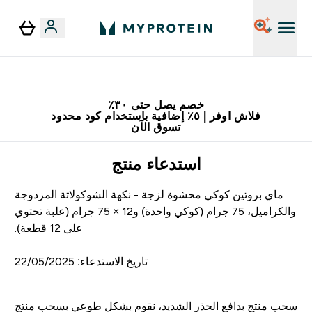
٥٪ إضافية مع زجاجة مجانية على طلبك الأول
خصم يصل حتى ٣٠٪
فلاش اوفر | ٥٪ إضافية باستخدام كود محدود
تسوق الآن
استدعاء منتج
ماي بروتين كوكي محشوة لزجة - نكهة الشوكولاتة المزدوجة
والكراميل، 75 جرام (كوكي واحدة) و12 × 75 جرام (علبة تحتوي
على 12 قطعة).
تاريخ الاستدعاء: 22/05/2025
سحب منتج بدافع الحذر الشديد، نقوم بشكل طوعي بسحب منتج