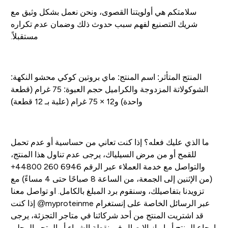
سلامتكم هي أولويتنا القصوى، ونحن نعمل بشكل وثيق مع
شريك التصنيع لفهم سبب حدوث ذلك وضمان عدم تكراره
مستقبلاً.
المنتج المتأثر: اسم المنتج: ماي بروتين كوكي محشو النكهة:
الشوكولاتة المزدوجة والكراميل حجم العبوة: 75 غرام (قطعة
واحدة) و12 × 75 غرام (علبة بـ 12 قطعة)
ما الذي عليك فعله؟ إذا كنت تعاني من حساسية أو عدم تحمل
للقمح أو من مرض السيلياك، يرجى عدم تناول هذا المنتج،
والتواصل مع خدمة العملاء عبر الرقم ‎+44800 260 6946
(من الإثنين إلى الجمعة، من الساعة 8 صباحًا حتى 4 مساءً) مع
تزويدنا بتفاصيلك، وسنقوم برد المبلغ بالكامل. او تواصل معنا
عبر الرسائل الخاصة على إنستغرام myproteinme@ إذا كنت
قد اشتريت المنتج من أحد شركائنا في متاجر التجزئة، يرجى
إرجاع المنتج أو إبراز الإيصال في نقطة الشراء أو المتجر المحلي