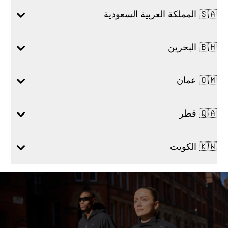
🇸🇦 المملكة العربية السعودية
🇧🇭 البحرين
🇴🇲 عمان
🇶🇦 قطر
🇰🇼 الكويت