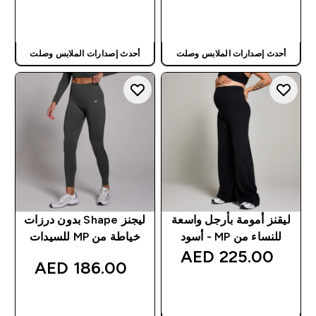
شراء سريع
شراء سريع
أحدث إصدارات الملابس وصلت
أحدث إصدارات الملابس وصلت
ليقنز أمومة بأرجل واسعة
ليجنز Shape بدون درزات
للنساء من MP - أسود
خياطة من MP للسيدات
225.00 AED‎
186.00 AED‎
شراء سريع
شراء سريع