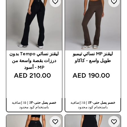
ليقنز MP نسائي تيمبو
ليقنز نسائي Tempo بدون
طويل واسع - كاكاو
درزات بقصة واسعة من
MP - أسود
210.00 AED‎
190.00 AED‎
شراء سريع
شراء سريع
خصم يصل حتى٣٠٪
| ٥٪ إضافية
خصم يصل حتى٣٠٪
| ٥٪ إضافية
باستخدام كود محدود
باستخدام كود محدود