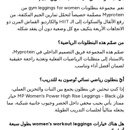
نعم. مجموعة بنطلونات gym leggings for women من
Myprotein مصمَّمة خصيصاً لتحمّل تمارين الجيم المكثفة، من
رفع الأثقال والسكوات إلى الـ HIIT والكارديو. القماش المرن ذو
الاتجاهات الأربعة يتكيف مع كل وضعية دون أن يفقد شكله.
من صمّم هذه البنطلونات الرياضية؟
صمّم هذه المجموعة فريق التصميم الداخلي في Myprotein،
بالاستناد إلى متطلبات الرياضيات الفعلية وتغذية راجعة حقيقية
لضمان أفضل أداء وتناسب.
أيّ بنطلون رياضي نسائي تُوصون به للتدريب؟
إذا كنتِ تبحثين عن بنطلون يجمع بين الثبات والتخزين العملي،
فإن MP Women's Power High Rise Leggings - Black خيار
ممتاز. يأتي بجيب مخفي داخل الخصر وجيوب جانبية شبكية، مما
يجعله مثالياً لجلسات التدريب الطويلة.
هل هناك خيارات women's workout leggings بطول سبعة