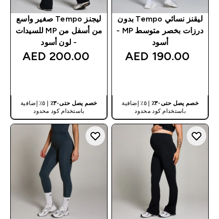
ليقنز نسائي Tempo بدون
ليجنز Tempo صغير واسع
درزات بخصر متوسط MP -
من أسفل من MP للسيدات
أسود
- لون أسود
200.00 AED‎
190.00 AED‎
شراء سريع
شراء سريع
خصم يصل حتى٣٠٪
| ٥٪ إضافية
خصم يصل حتى٣٠٪
| ٥٪ إضافية
باستخدام كود محدود
باستخدام كود محدود