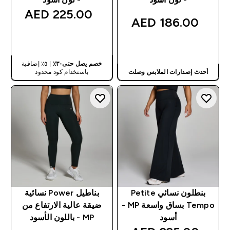
225.00 AED‎
186.00 AED‎
شراء سريع
شراء سريع
خصم يصل حتى٣٠٪
| ٥٪ إضافية
أحدث إصدارات الملابس وصلت
باستخدام كود محدود
بنطلون نسائي Petite
بناطيل Power نسائية
Tempo بساق واسعة MP -
ضيقة عالية الارتفاع من
أسود
MP - باللون الأسود