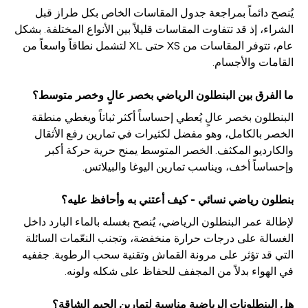
يُنصح دائماً بمراجعة جدول المقاسات الخاص بكل طراز قبل
الشراء، إذ قد تتفاوت المقاسات قليلاً بين الأنواع المختلفة. بشكل
عام، تتوفر المقاسات من XS حتى XL لتشمل نطاقاً واسعاً من
القامات والأجسام.
ما الفرق بين البنطلون الرياضي بخصر عالٍ وخصر متوسط؟
البنطلون بخصر عالٍ يُعطي إحساساً أكثر ثباتاً ويغطي منطقة
الخصر بالكامل، وهو مفضل لكثيرات في تمارين رفع الأثقال
والكارديو المكثف. الخصر المتوسط يمنح حرية حركة أكبر
وإحساساً أخف، ويناسب تمارين اليوغا والبيلاتس.
بنطلون رياضي نسائي - كيف أعتني به وأحافظ عليه؟
لإطالة عمر البنطلون الرياضي، يُنصح بغسله بالماء البارد داخل
الغسالة على درجات حرارة منخفضة، وتجنب النعّمات السائلة
التي قد تؤثر على مرونة القماش وتقنية سحب الرطوبة. جففيه
في الهواء بدلاً من المجفف للحفاظ على شكله ولونه.
هل البنطلونات الرياضية مناسبة لتمارين الجيم الشاقة؟