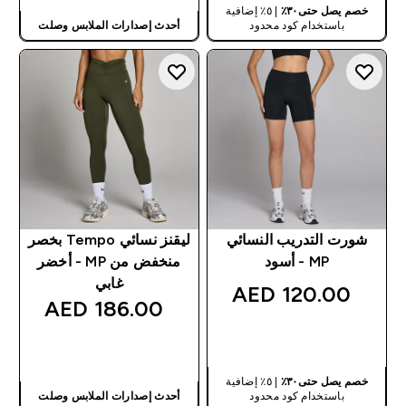
خصم يصل حتى٣٠٪
| ٥٪ إضافية
باستخدام كود محدود
أحدث إصدارات الملابس وصلت
شورت التدريب النسائي
ليقنز نسائي Tempo بخصر
MP - أسود
منخفض من MP - أخضر
غابي
120.00 AED‎
186.00 AED‎
شراء سريع
شراء سريع
خصم يصل حتى٣٠٪
| ٥٪ إضافية
باستخدام كود محدود
أحدث إصدارات الملابس وصلت