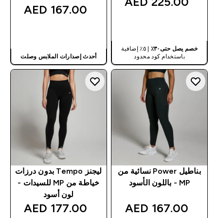
225.00 AED‎
167.00 AED‎
شراء سريع
شراء سريع
خصم يصل حتى٣٠٪
| ٥٪ إضافية
باستخدام كود محدود
أحدث إصدارات الملابس وصلت
بناطيل Power نسائية من
ليجنز Tempo بدون درزات
MP - باللون الأسود
خياطة من MP للسيدات -
لون أسود
177.00 AED‎
167.00 AED‎