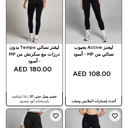
ليجنز Active بجيوب
ليقنز نسائي Tempo بدون
نسائي من MP - أسود
درزات مع سكرنش من MP
- أسود
180.00 AED‎
108.00 AED‎
شراء سريع
شراء سريع
خصم يصل حتى٣٠٪
| ٥٪ إضافية
أحدث إصدارات الملابس وصلت
باستخدام كود محدود