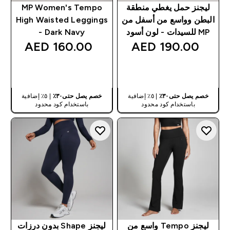
ليجنز حمل يغطي منطقة
MP Women's Tempo
البطن وواسع من أسفل من
High Waisted Leggings
MP للسيدات - لون أسود
- Dark Navy
160.00 AED‎
190.00 AED‎
شراء سريع
شراء سريع
خصم يصل حتى٣٠٪
| ٥٪ إضافية
خصم يصل حتى٣٠٪
| ٥٪ إضافية
باستخدام كود محدود
باستخدام كود محدود
ليجنز Tempo واسع من
ليجنز Shape بدون درزات