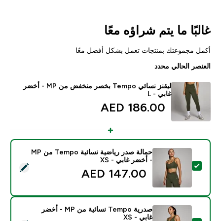
غالبًا ما يتم شراؤه معًا
أكمل مجموعتك بمنتجات تعمل بشكل أفضل معًا
العنصر الحالي محدد
ليقنز نسائي Tempo بخصر منخفض من MP - أخضر
غابي - L
186.00 AED‎
حمالة صدر رياضية نسائية Tempo من MP
- أخضر غابي - XS
تحديد هذا المنتج - حمالة صدر رياضية نسائية Tempo من MP - أخضر غابي - XS
147.00 AED‎
صدرية Tempo نسائية من MP - أخضر
غابي - XS