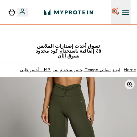
٥٪ إضافية مع زجاجة مجانية على طلبك الأول
تسوق أحدث إصدارات الملابس
٥٪ إضافية باستخدام كود محدود
تسوق الآن
Home
ليقنز نسائي Tempo بخصر منخفض من MP - أخضر غابي