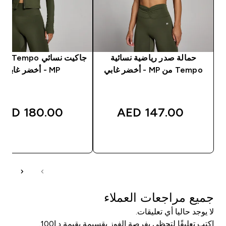
حمالة صدر رياضية نسائية
جاكيت نسا
Tempo من MP - أخضر غابي
MP - أخضر غابي
180.00 AED‎
147.00 AED‎
شراء سريع
شراء سريع
جميع مراجعات العملاء
لا يوجد حاليا أي تعليقات.
اكتب تعليقًا لتحظى بفرصة الفوز بقسيمة بقيمة د.إ100.