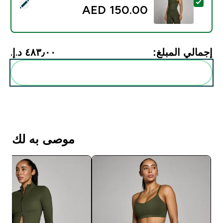
تحديد هذا المنتج - صدرية Tempo نسائية من MP - أخضر غابي - XS
150.00 AED‎
إجمالي المبلغ:
٤٨٣٫٠٠ د.إ.‏‎
أضف هذه إلى روتينك
موصى به لك