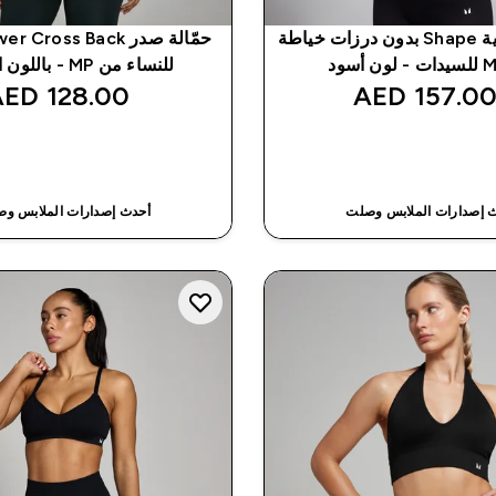
صدرية رياضية Shape بدون درزات خياطة
للنساء من MP - باللون الأبيض
128.00 AED‎
157.00 AED
شراء سريع
شراء سريع
 إصدارات الملابس وصلت
أحدث إصدارات الملابس و