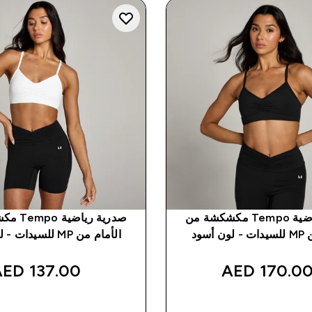
صدرية رياضية Tempo مكشكشة من
صدرية ريا
أسود
الأمام من MP للسيدات - لون أبيض
137.00 AED‎
170.00 AED
شراء سريع
شراء سريع