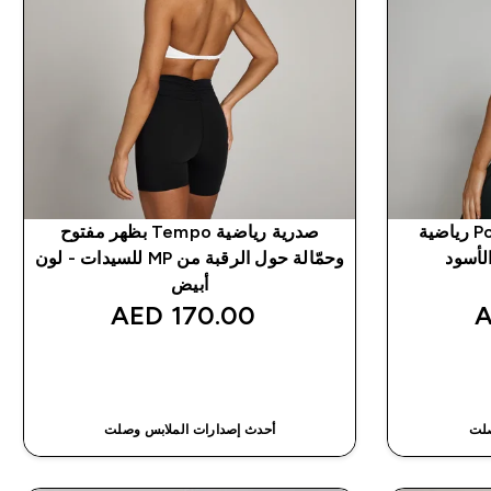
حمّالة صدر Power Longline رياضية
صدرية رياضية Tempo بظهر مفتوح
وحمّالة حول الرقبة من MP للسيدات - لون
أبيض
170.00 AED‎
شراء سريع
صلت
أحدث إصدارات الملابس وصلت