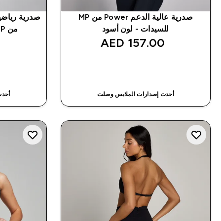
صدرية عالية الدعم Power من MP
للسيدات - لون أسود
من MP للسيدات - لون أسود
‎
157.00 AED‎
شراء سريع
أحدث إصدارات الملابس وصلت
أحدث