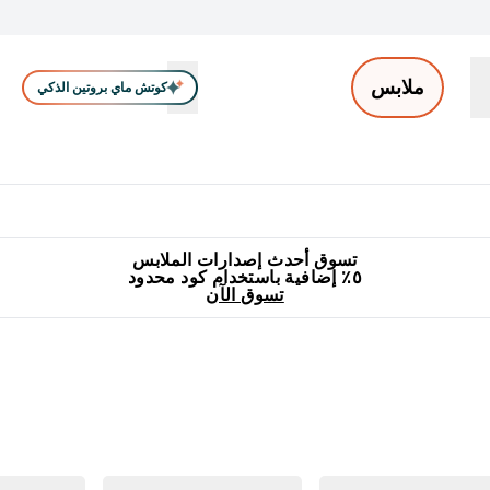
ملابس
كوتش ماي بروتين الذكي
ملابس الرجال
ملابس النساء
اكسسوارات
تصفية الملابس
Enter ملابس الرجال submenu
Enter ملابس النساء submenu
Enter اكسسوارات submenu
⌄
⌄
⌄
جميع منتجات ماي بروتين مناسبة للحلال
٥٪ إضافية مع زجاجة مجانية على طلبك الأول
تسوق أحدث إصدارات الملابس
٥٪ إضافية باستخدام كود محدود
تسوق الآن