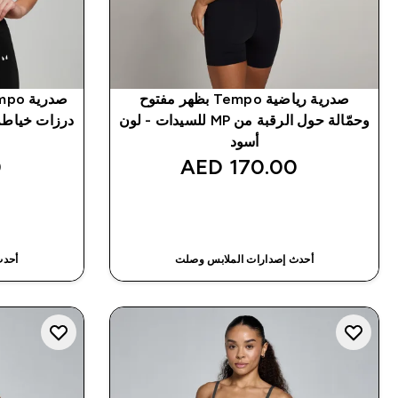
صدرية رياضية Tempo بظهر مفتوح
وحمّالة حول الرقبة من MP للسيدات - لون
درزات خياطة من MP للسيدات 
أسود
‎
170.00 AED‎
شراء سريع
أحدث إصدارات الملابس وصلت
أحدث