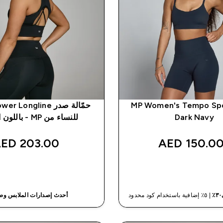
MP Women's Tempo Spor
Dark Navy
للنساء من MP - باللون الأسود
203.00 AED‎
150.00 AED
شراء سريع
شراء سريع
| ٥٪ إضافية باستخدام كود محدود
أحدث إصدارات الملابس و