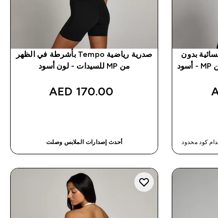
ة صدر رياضية Tempo نسائية بدون
صدرية رياضية Tempo بأشرطة في الظهر
ود
من MP للسيدات - لون أسود
170.00 AED‎
شراء سريع
أحدث إصدارات الملابس وصلت