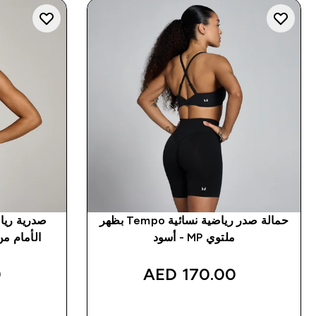
حمالة صدر رياضية نسائية Tempo بظهر
ملتوي MP - أسود
الأمام من MP للسيدات - لون 
‎
170.00 AED‎
شراء سريع