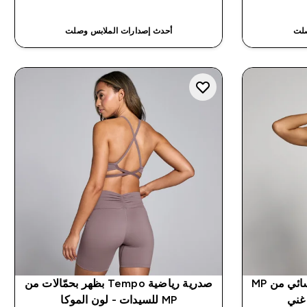
صلت
أحدث إصدارات الملابس وصلت
حمالة صدر رياضية Hybrid نسائي من MP
صدرية رياضية Tempo بظهر بحمّالات من
غني
MP للسيدات - لون الموكا