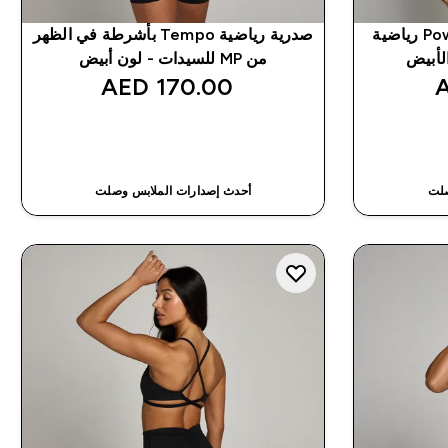
حمّالة صدر Power Cross Back رياضية
صدرية رياضية Tempo بأشرطة في الظهر
من MP للسيدات - لون أبيض
170.00 AED‎
شراء سريع
صلت
أحدث إصدارات الملابس وصلت