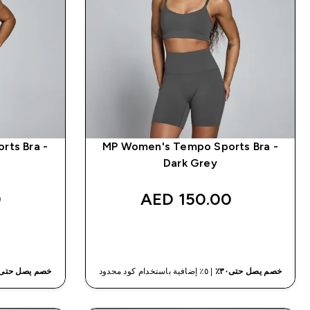
ts Bra -
MP Women's Tempo Sports Bra -
Dark Grey
‎
150.00 AED‎
شراء سريع
خصم يصل حتى٣٠٪
| ٥٪ إضافية باستخدام كود محدود
خصم يصل حتى٣٠٪