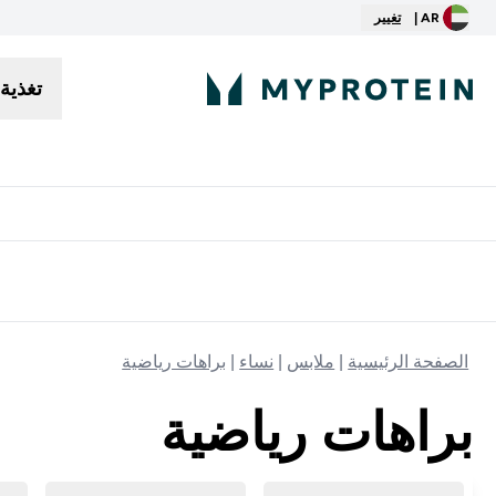
AR |
تغيير
تغذية
توصيل مجاني إبتداء من ٢٥٠ درهم | ٣٠٠ ريال
الصفحة الرئيسية
ملابس
نساء
براهات رياضية
براهات رياضية