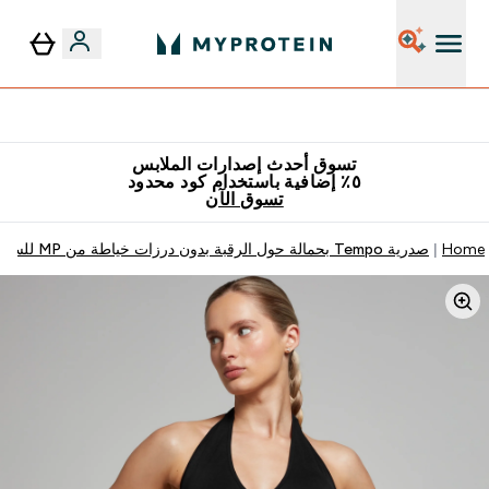
٥٪ إضافية مع زجاجة مجانية على طلبك الأول
تسوق أحدث إصدارات الملابس
٥٪ إضافية باستخدام كود محدود
تسوق الآن
Home
صدرية Tempo بحمالة حول الرقبة بدون درزات خياطة من MP للسيدات - لون أسود