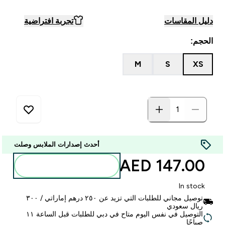
دليل المقاسات
تجربة افتراضية
الحجم:
M
S
XS
أحدث إصدارات الملابس وصلت
147.00 AED‎
أضف إلى الحقيبة
In stock
توصيل مجاني للطلبات التي تزيد عن ٢٥٠ درهم إماراتي / ٣٠٠
ريال سعودي
التوصيل في نفس اليوم متاح في دبي للطلبات قبل الساعة ١١
صباحًا