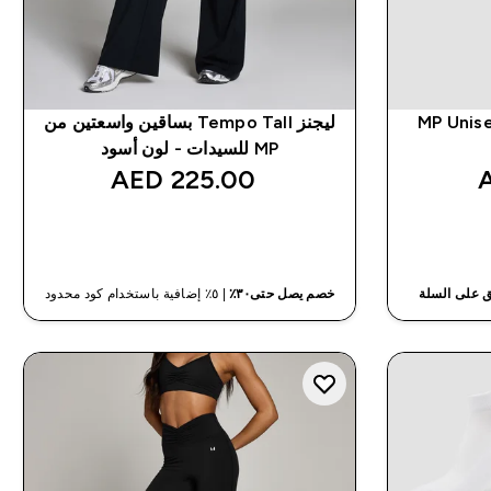
MP Unise
ليجنز Tempo Tall بساقين واسعتين من
MP للسيدات - لون أسود
225.00 AED‎
شراء سريع
خصم يصل حتى٣٠٪
| ٥٪ إضافية باستخدام كود محدود