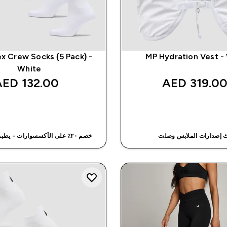
x Crew Socks (5 Pack) -
MP Hydration Vest -
White
132.00 AED‎
319.00 AED
شراء سريع
شراء سريع
 إصدارات الملابس وصلت
خصم ٢٠٪ على الأكسسوارات - يطبق على السلة