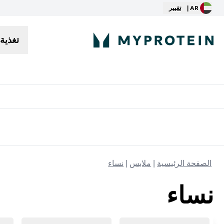
AR |
تغيير
تغذية
توصيل مجاني إبتداء من ٢٥٠ درهم | ٣٠٠ ريال
الصفحة الرئيسية
ملابس
نساء
نساء