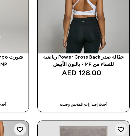
حمّالة صدر Power Cross Back رياضية
للنساء من MP - باللون الأبيض
MP للسيدات - لون أسود
‎
128.00 AED‎
شراء سريع
أحدث إصدارات الملابس وصلت
أحدث