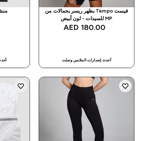
فيست Tempo بظهر ريسر بحمالات من
منشفة 
MP للسيدات - لون أبيض
180.00 AED‎
شراء سريع
أحدث إصدارات الملابس وصلت
أحدث