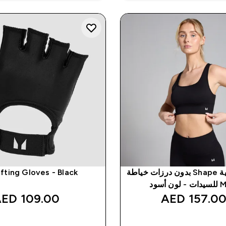
صدرية رياضية Shape بدون درزات خياطة
fting Gloves - Black
109.00 AED‎
157.00 AED
شراء سريع
شراء سريع