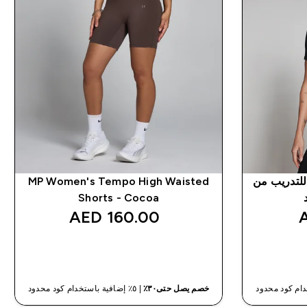
للتدريب من
MP Women's Tempo High Waisted
Shorts - Cocoa
160.00 AED‎
شراء سريع
خصم يصل حتى٣٠٪
| ٥٪ إضافية باستخدام كود محدود