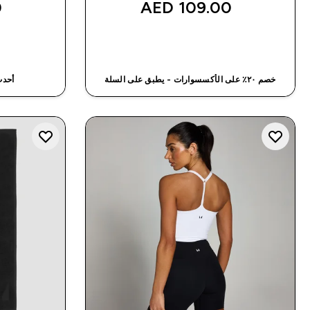
‎
109.00 AED‎
شراء سريع
خصم ٢٠٪ على الأكسسوارات - يطبق على السلة
أحدث