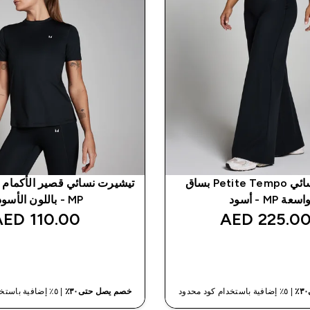
بنطلون نسائي Petite Tempo بساق
تيشيرت نسائي قصير الأكمام 
اسعة MP - أسود
MP - باللون الأسود
110.00 AED‎
225.00 AED
شراء سريع
شراء سريع
| ٥٪ إضافية باستخدام كود محدود
خصم يصل حتى٣٠٪
| ٥٪ إضافية باستخدام كود محدود