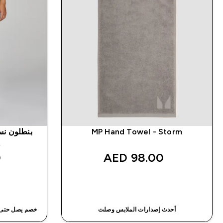
MP Hand Towel - Storm
و
‎
98.00 AED‎
شراء سريع
أحدث إصدارات الملابس وصلت
خصم يصل حتى٣٠٪