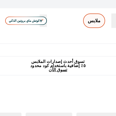
ملابس
كوتش ماي بروتين الذكي
ملابس الرجال
ملابس النساء
اكسسوارات
تصفية الملابس
Enter ملابس الرجال submenu
Enter ملابس النساء submenu
Enter اكسسوارات submenu
⌄
⌄
⌄
جميع منتجات ماي بروتين مناسبة للحلال
٥٪ إضافية مع زجاجة مجانية على طلبك الأول
تسوق أحدث إصدارات الملابس
٥٪ إضافية باستخدام كود محدود
تسوق الآن