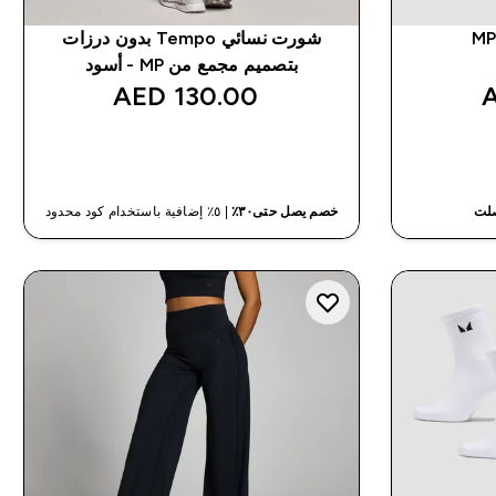
MP
شورت نسائي Tempo بدون درزات
بتصميم مجمع من MP - أسود
130.00 AED‎
شراء سريع
صلت
خصم يصل حتى٣٠٪
| ٥٪ إضافية باستخدام كود محدود