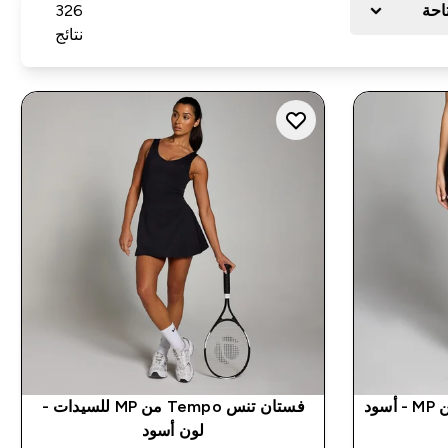
تاحة
326
نتائج
فستان تنس Tempo من MP للسيدات -
لون أسود