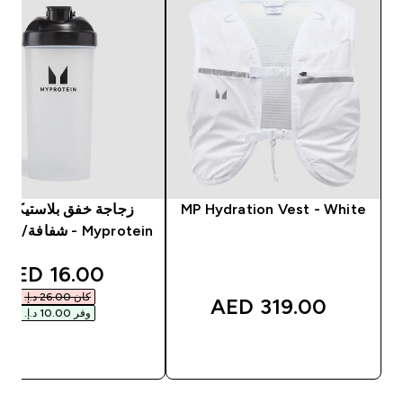
MP Hydration Vest - White
زجاجة خفق بلاستيكية 
Myprotein - شفافة/ لون أسود
unted price
16.00 AED‎
كان ‏26.00 د.إ.‏‎
319.00 AED‎
وفر ‏10.00 د.إ.‏‎
شراء سريع
شراء سريع