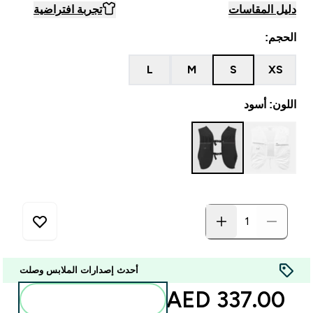
دليل المقاسات
تجربة افتراضية
الحجم:
L
M
S
XS
اللون: أسود
أحدث إصدارات الملابس وصلت
337.00 AED‎
أضف إلى الحقيبة