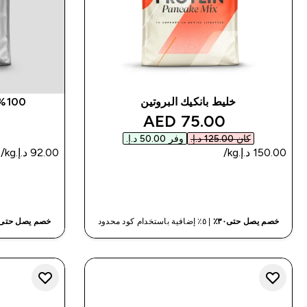
خليط بانكيك البروتين
%100 شوفان سريع التحض
discounted price
75.00 AED‎
كان ‏125.00 د.إ.‏‎
وفر ‏50.00 د.إ.‏‎
شراء سريع
خصم يصل حتى٣٠٪
| ٥٪ إضافية باستخدام كود محدود
خصم يصل حتى٣٠٪