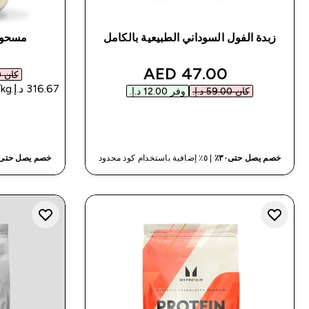
زبدة الفول السوداني الطبيعية بالكامل
مسحوق 
discounted price
47.00 AED‎
كان ‏63.00 د.إ.‏‎
كان ‏59.00 د.إ.‏‎
وفر ‏12.00 د.إ.‏‎
شراء سريع
خصم يصل حتى٣٠٪
| ٥٪ إضافية باستخدام كود محدود
خصم يصل حتى٣٠٪