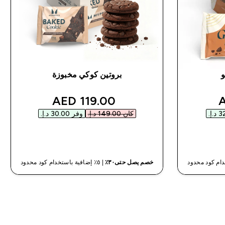
بروتين كوكي مخبوزة
discounted price
disco
119.00 AED‎
كان ‏149.00 د.إ.‏‎
وفر ‏30.00 د.إ.‏‎
شراء سريع
خصم يصل حتى٣٠٪
| ٥٪ إضافية باستخدام كود محدود