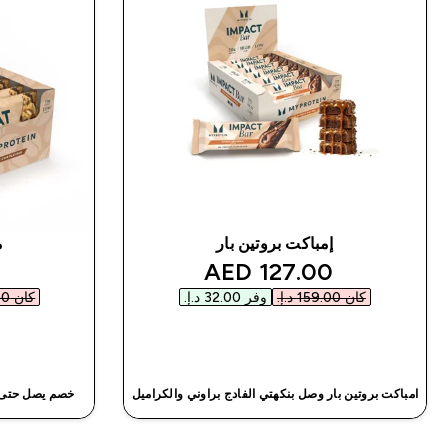
إمباكت بروتين بار
م
e
discounted price
127.00 AED‎
كان ‏159.00 د.إ.‏‎
وفر ‏32.00 د.إ.‏‎
كان ‏144.00 د.إ.‏‎
شراء سريع
امباكت بروتين بار وصل بنكهتي الفادج براوني والكراميل
خصم يصل حتى٣٠٪