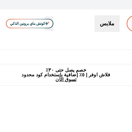
ملابس
كوتش ماي بروتين الذكي
بروتين
سناكات ووجبات خفيفة
كرياتين
فيتامين
نباتي
اكسسوا
En بروتين submenu
جميع منتجات ماي بروتين مناسبة للحلال
٥٪ إضافية مع زجاجة مجانية على طلبك الأول
خصم يصل حتى ٣٠٪
فلاش اوفر | ٥٪ إضافية باستخدام كود محدود
تسوق الآن