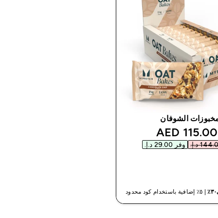
خبوزات الشوفان
discounted pric
115.00 AED‎
وفر ‏29.00 د.إ.‏‎
شراء سريع
| ٥٪ إضافية باستخدام كود محدود