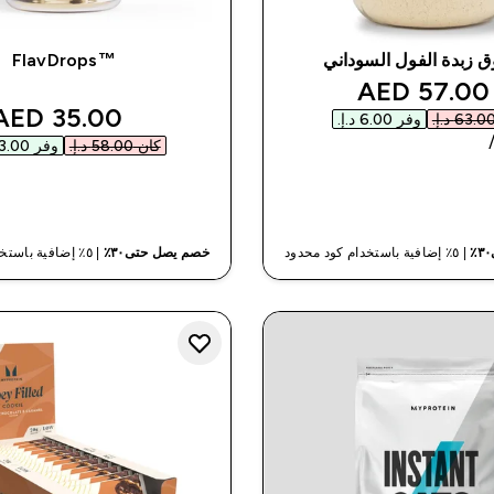
زبدة الفول السوداني
™FlavDrops
discounted price
57.00 AED‎
nted price
35.00 AED‎
وفر ‏6.00 د.إ.‏‎
كان ‏58.00 د.إ.‏‎
وفر ‏23.00 د.إ.‏‎
شراء سريع
شراء سريع
| ٥٪ إضافية باستخدام كود محدود
خصم يصل حتى٣٠٪
| ٥٪ إضافية باستخدام كود محدود