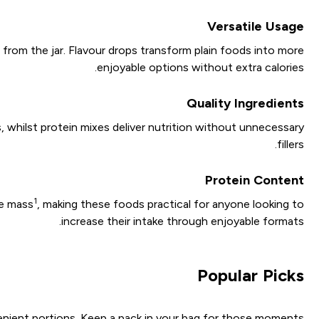
Versatile Usage
from the jar. Flavour drops transform plain foods into more
enjoyable options without extra calories.
Quality Ingredients
s, whilst protein mixes deliver nutrition without unnecessary
fillers.
Protein Content
1
le mass
, making these foods practical for anyone looking to
increase their intake through enjoyable formats.
Popular Picks
venient portions. Keep a pack in your bag for those moments