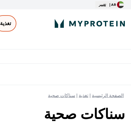
AR |
تغيير
تغذية
الأكثر مبيعاً
ter
⌄
توصيل مجاني إبتداء من ٢٥٠ درهم | ٣٠٠ ريال
الصفحة الرئيسية
تغذية
سناكات صحية
سناكات صحية