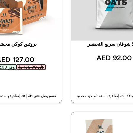
ير
بروتين كوكي محشو
92.00 AED‎
unted price
127.00 AED‎
كان ‏159.00 د.إ.‏‎
وفر ‏32.00 د.إ.‏‎
شراء سريع
شراء سريع
| ٥٪ إضافية باستخدام كود محدود
خصم يصل حتى٣٠٪
| ٥٪ إضافية باستخدام كود محدود