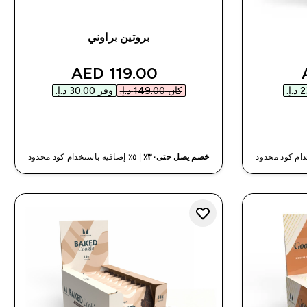
بروتين براوني
discounted price
discou
119.00 AED‎
كان ‏149.00 د.إ.‏‎
وفر ‏30.00 د.إ.‏‎
شراء سريع
خصم يصل حتى٣٠٪
| ٥٪ إضافية باستخدام كود محدود