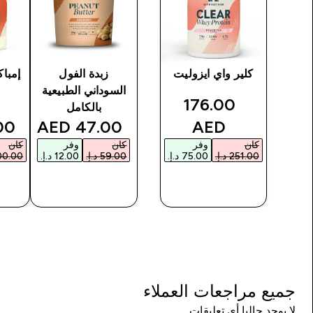
ان
كلير واي ايزوليت
زبدة الفول
إمبا
السوداني الطبيعية
discounted price
discounte
176.00
بالكامل
ce
discounted price
AED‎
47.00 AED‎
AED‎
كان
وفر
كان
وفر
كان
شراء سريع
شراء سريع
جميع مراجعات العملاء
لا يوجد حاليا أي تعليقات.