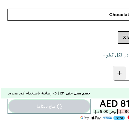
خصم يصل حتى٣٠٪
| ٥٪ إضافية باستخدام كود محدود
discounted p
81.
مباع بالكامل
وفر ‏9.00 د.إ.‏‎