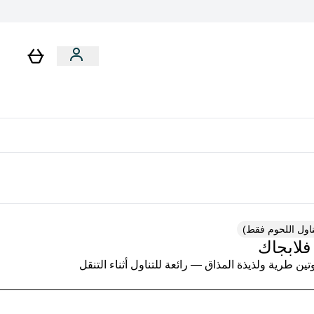
رات
باقات
لا توجد رسوم إضافية عند التوصيل
تناول اللحوم فقط)
فلابجاك
تين طرية ولذيذة المذاق — رائعة للتناول أثناء التنقل