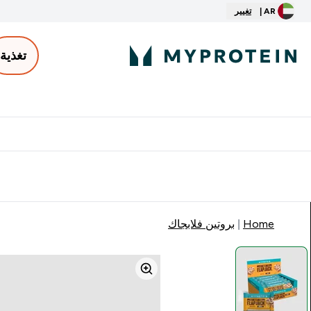
AR |
تغيير
تغذية
الأكثر مبيعاً
ter
⌄
توصيل مجاني إبتداء من ٢٥٠ درهم | ٣٠٠ ريال
Home
بروتين فلابجاك