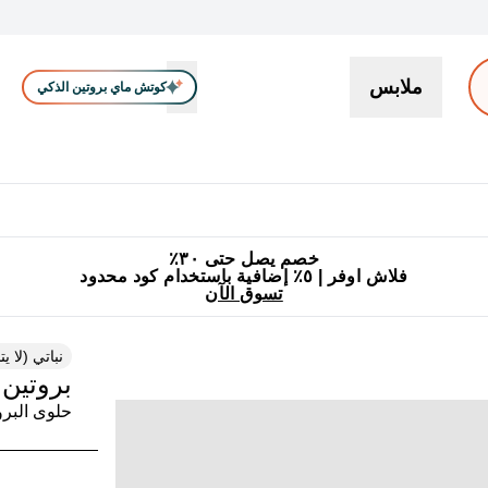
ملابس
كوتش ماي بروتين الذكي
بروتين
سناكات ووجبات خفيفة
كرياتين
فيتامين
نباتي
اكسسوا
En بروتين submenu
جميع منتجات ماي بروتين مناسبة للحلال
٥٪ إضافية مع زجاجة مجانية على طلبك الأول
خصم يصل حتى ٣٠٪
فلاش اوفر | ٥٪ إضافية باستخدام كود محدود
تسوق الآن
نباتي (لا ي
بروتين 
حلوى البرو