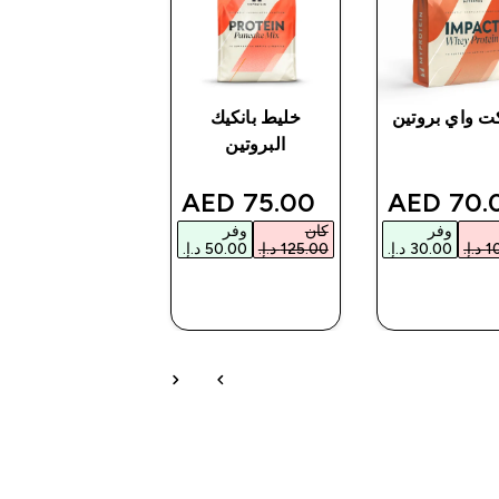
كت واي بروتين
خليط بانكيك
مسحوق
البروتين
مونوهيدرات
الكرياتين
ted price
discounted price
discounted pri
69.00 AED‎
75.00 AED‎
70.00 
وفر
كان
وفر
كان
وفر
شراء سريع
شراء سريع
شراء سريع