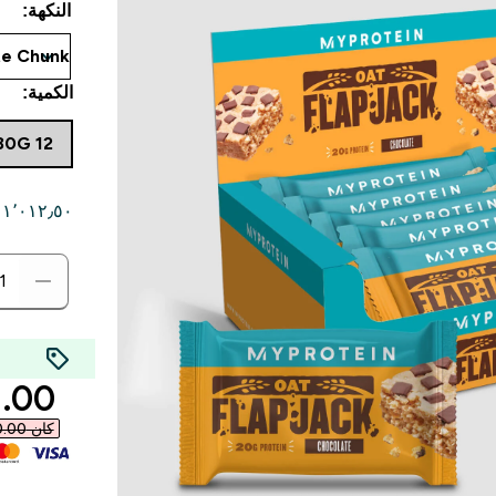
النكهة:
الكمية:
12 X 80G
١٬٠١٢٫٥٠ د.إ.‏‎ لكل كيلو -
rice
00 AED‎
كان ‏90.00 د.إ.‏‎