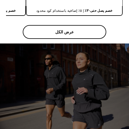
خصم يصل حتى٣٠٪
| ٥٪ إضافية باستخدام كود محدود
خصم يصل حت
عرض الكل