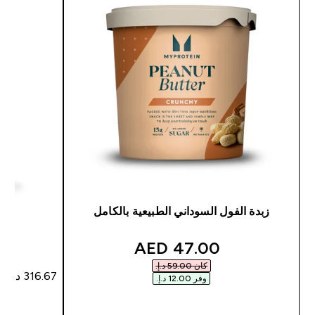
زبدة الفول السوداني الطبيعية بالكامل
مسح
discounted price
47.00 AED‎
كان ‏59.00 د.إ.‏‎
وفر ‏12.00 د.إ.‏‎
شراء سريع