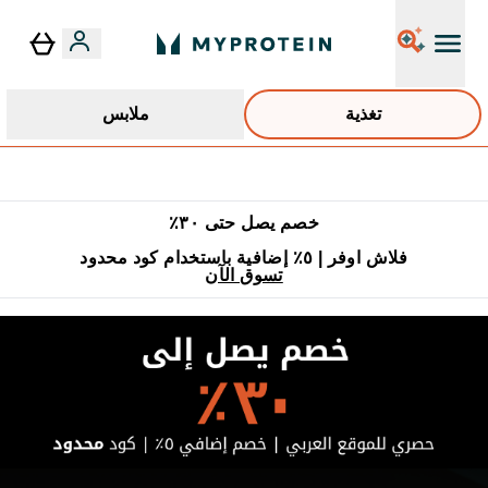
تغذية
ملابس
٥٪ إضافية مع زجاجة مجانية على طلبك الأول
خصم يصل حتى ٣٠٪
فلاش اوفر | ٥٪ إضافية باستخدام كود محدود
تسوق الآن
اي بروتين | العلامة التجاري رقم 1 للتغذية و الملابس الرياضية في بريطانية