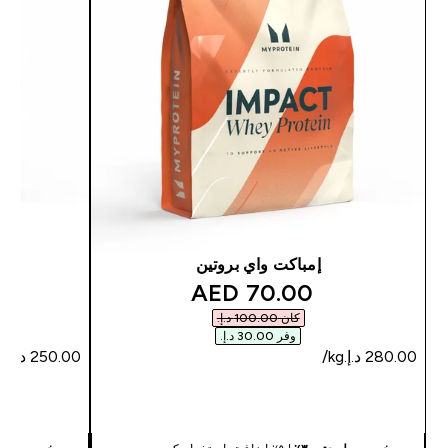
إمباكت واي بروتين
discounted price
70.00 AED‎
كان ‏100.00 د.إ.‏‎
وفر ‏30.00 د.إ.‏‎
شراء سريع