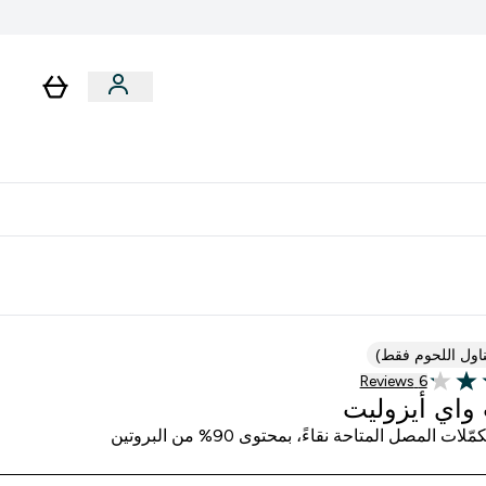
رات
باقات
لا توجد رسوم إضافية عند التوصيل
تناول اللحوم فقط)
6 customer reviews
6 Reviews
 واي أيزوليت
لات المصل المتاحة نقاءً، بمحتوى 90% من البروتين