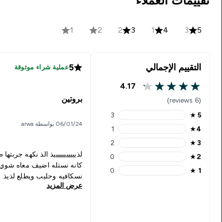
تقييمات العملاء
1
2
2
3
1
4
3
5
التقييم الإجمالي
5
عملية شراء موثوقة
4.17
4.17 out of 5 stars
بروتين
(6 reviews)
3
★
5
5 stars rating 3 reviews
06/01/24 بواسطة arwa
1
★
4
4 stars rating 1 reviews
2
★
3
3 stars rating 2 reviews
لذيييييييييييذ الذ نكهه جربتها
0
★
2
2 stars rating 0 reviews
كانه نستله اضيف معاه شوي
0
★
1
1 stars rating 0 reviews
نسكافيه وحليب ويطلع لذيذ
عرض المزيد