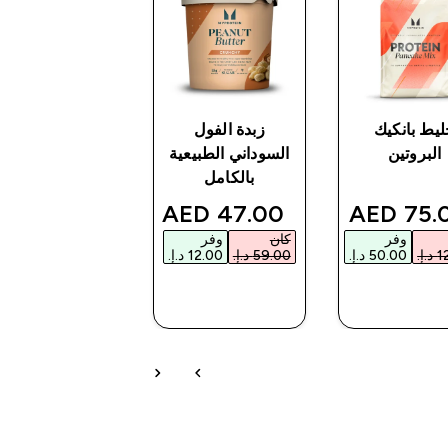
ليط بانكيك
زبدة الفول
باقة وقودك اليو
البروتين
السوداني الطبيعية
d price
di
166.00
بالكامل
discounted price
discounted pri
AED‎
47.00 AED‎
75.00 
وفر
كان
وفر
كان
وفر
شراء سريع
شراء سريع
شراء سريع