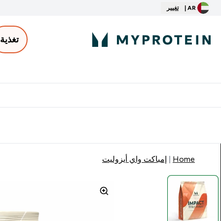
AR |
تغيير
تغذية
الأكثر مبيعاً
ter
⌄
توصيل مجاني إبتداء من ٢٥٠ درهم | ٣٠٠ ريال
Home
إمباكت واي أيزوليت