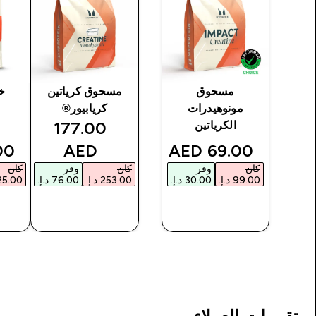
يت
مسحوق
مسحوق كرياتين
خ
مونوهيدرات
كريابيور®
scounted price
discounte
177.00
الكرياتين
ce
discounted price
AED‎
AED‎
69.00 AED‎
كان
وفر
كان
وفر
كان
شراء سريع
شراء سريع