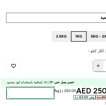
2.5KG
1KG
5KG - 
خصم يصل حتى٣٠٪
| ٥٪ إضافية باستخدام كود محدود
discounted p
250.0
أضف إلى الحقيبة
وفر ‏63.00 د.إ.‏‎