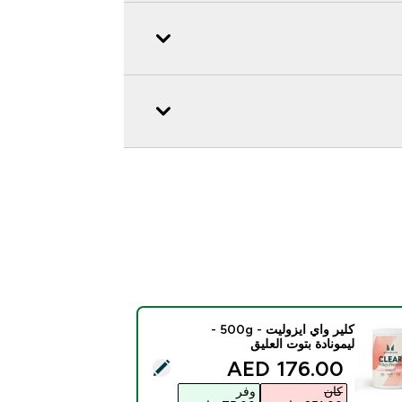
كلير واي ايزوليت - 500g -
ليمونادة بتوت العليق
discounted price
176.00 AED‎
ا المنتج - كلير واي ايزوليت - 500g - ليمونادة بتوت العليق
كان
وفر