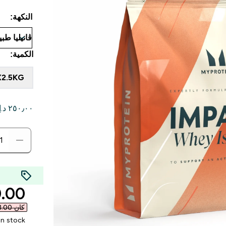
النكهة:
الكمية:
2X2.5KG
٢٥٠٫٠٠ د.إ.‏‎ لكل كيلو -
rice
0 AED‎
كان ‏313.00 د.إ.‏‎
In stock