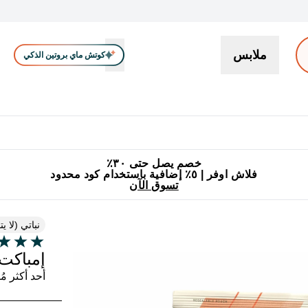
ملابس
كوتش ماي بروتين الذكي
بروتين
سناكات ووجبات خفيفة
كرياتين
فيتامين
نباتي
اكسسوا
En بروتين submenu
جميع منتجات ماي بروتين مناسبة للحلال
٥٪ إضافية مع زجاجة مجانية على طلبك الأول
خصم يصل حتى ٣٠٪
فلاش اوفر | ٥٪ إضافية باستخدام كود محدود
تسوق الآن
نباتي (لا ي
4.17 out of 5 stars
إمباكت
أحد أكثر مُكمّ