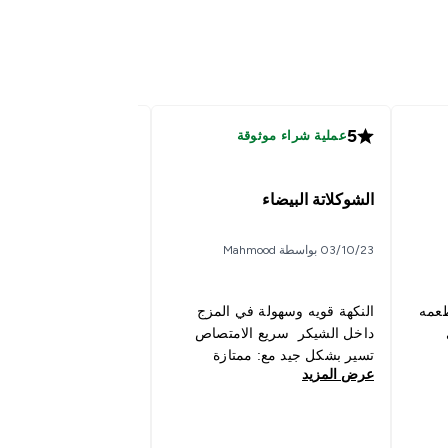
5
5
عملية شراء موثوقة
عملية شراء موثوقة
الشوكلاتة البيضاء
جدة
03/10/23 بواسطة Mahmood
30/06/23 بواسطة Ranya
 طعمه
النكهة قويه وسهولة في المزج
داخل الشيكر سريع الامتصاص
الطعم لذيذ ثاني مرة ا
تسير بشكل جيد مع: ممتازة
عرض المزيد
عرض المزيد