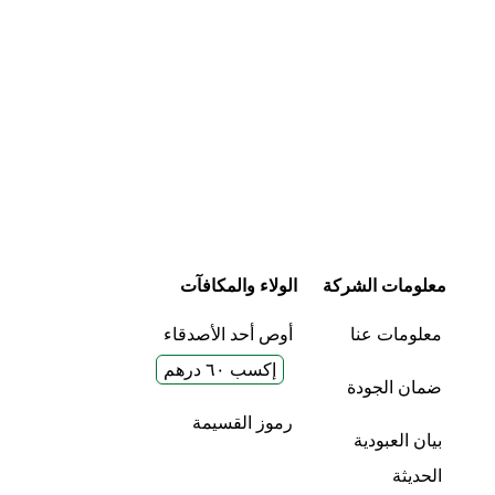
ينشرب (مقبول) ب
غير مفيد (5)
غير مفيد (0)
مفيد (1)
مفيد (1)
بشكل جيد مع: اح
الإبلاغ
الإبلاغ
مع خليط كيك/براو
بيضيع طعمه ويصي
معلومات الشركة
الولاء والمكافآت
معلومات عنا
أوص أحد الأصدقاء
إكسب ٦٠ درهم
ضمان الجودة
رموز القسيمة
بيان العبودية
الحديثة