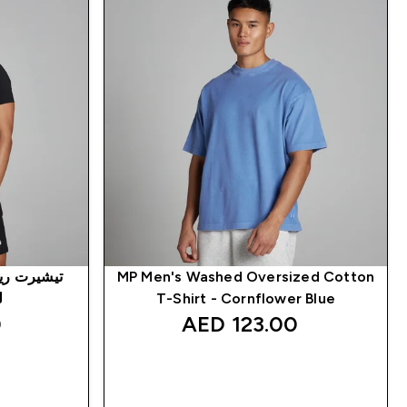
MP Men's Washed Oversized Cotton
T-Shirt - Cornflower Blue
ل
‎
123.00 AED‎
شراء سريع