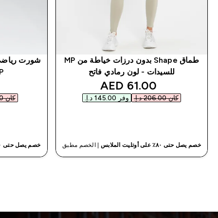
طماق Shape بدون درزات خياطة من MP
شورت رياضي
للسيدات - لون رمادي فاتح
MP‏ - 
discounted price
61.00 AED‎
كان ‏206.00 د.إ.‏‎
وفر ‏145.00 د.إ.‏‎
كان ‏114.00 د.إ.‏‎
شراء سريع
خصم يصل حتى ٨٠٪ على أوتليت الملابس
| الخصم مطبق
خصم يصل حتى ٨٠٪ على أوتليت الملابس