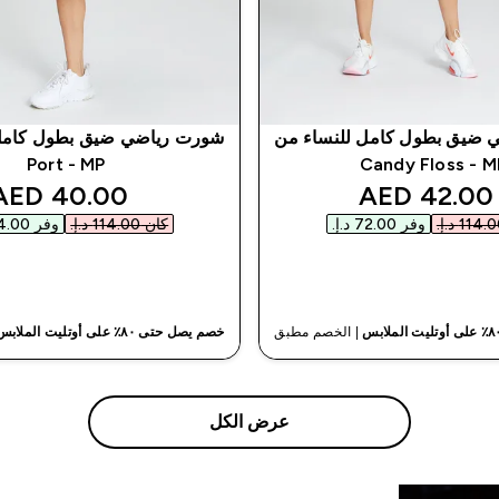
 ضيق بطول كامل للنساء من
شورت رياضي ضيق بطول كامل 
Candy Floss
MP ‏- Port
unted price
discounted price
40.00 AED‎
42.00 AED‎
وفر ‏72.00 د.إ.‏‎
كان ‏114.00 د.إ.‏‎
وفر ‏74.00 د.إ.‏‎
شراء سريع
شراء سريع
| الخصم مطبق
خصم يصل حتى ٨٠٪ على أوتليت الملابس
عرض الكل