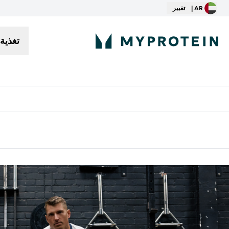
AR |
تغيير
تغذية
توصيل مجاني إبتداء من ٢٥٠ درهم | ٣٠٠ ريال