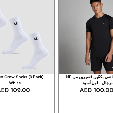
تيشيرت رياضي بكمّين قصيرين من MP
x Crew Socks (3 Pack) -
لرجال - لون أسود
White
109.00 AED‎
100.00 AED
شراء سريع
شراء سريع