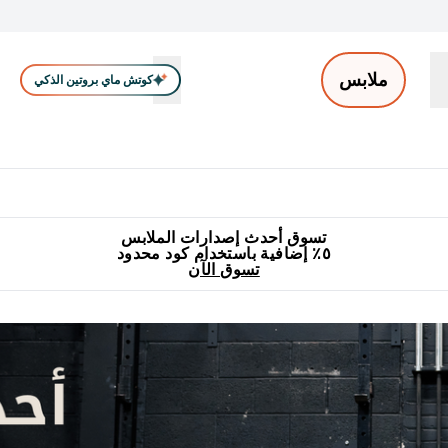
ملابس
كوتش ماي بروتين الذكي
ملابس الرجال
ملابس النساء
اكسسوارات
تصفية الملابس
Enter ملابس الرجال submenu
Enter ملابس النساء submenu
Enter اكسسوارات submenu
⌄
⌄
⌄
جميع منتجات ماي بروتين مناسبة للحلال
٥٪ إضافية مع زجاجة مجانية على طلبك الأول
تسوق أحدث إصدارات الملابس
٥٪ إضافية باستخدام كود محدود
تسوق الآن