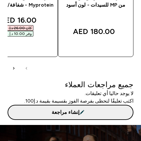
من MP للسيدات - لون أسود
Myprotein - شفافة/ لون أسود
unted price
16.00 AED‎
كان ‏26.00 د.إ.‏‎
180.00 AED‎
وفر ‏10.00 د.إ.‏‎
شراء سريع
شراء سريع
جميع مراجعات العملاء
لا يوجد حاليا أي تعليقات.
اكتب تعليقًا لتحظى بفرصة الفوز بقسيمة بقيمة د.إ100.
إنشاء مراجعة