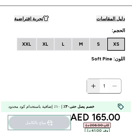
دليل المقاسات
تجربة افتراضية
الحجم:
XXL
XL
L
M
S
XS
اللون: Soft Pine
خصم يصل حتى٣٠٪
| ١٠٪ إضافية باستخدام كود محدود
discounted price
165.00 AED‎
مباع بالكامل
كان ‏206.00 د.إ.‏‎
وفر ‏41.00 د.إ.‏‎