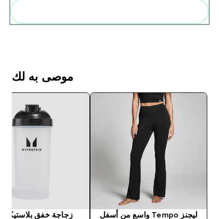
أضف هذه إلى روتينك
موصى به لك
ليجنز Tempo واسع من أسفل
زجاجة خفق بلاستيكية 