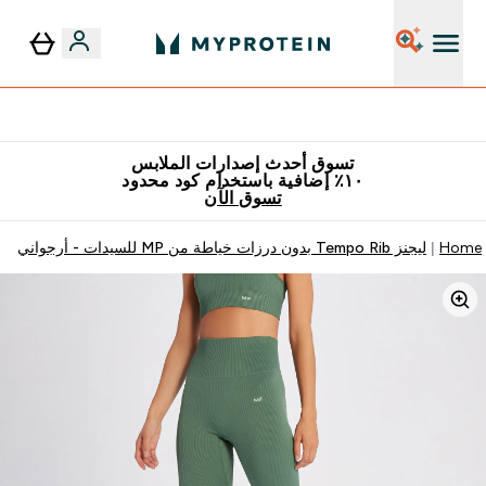
٥٪ إضافية مع زجاجة مجانية على طلبك الأول
تسوق أحدث إصدارات الملابس
١٠٪ إضافية باستخدام كود محدود
تسوق الآن
Home
ليجنز Tempo Rib بدون درزات خياطة من MP للسيدات - أرجواني ساطع