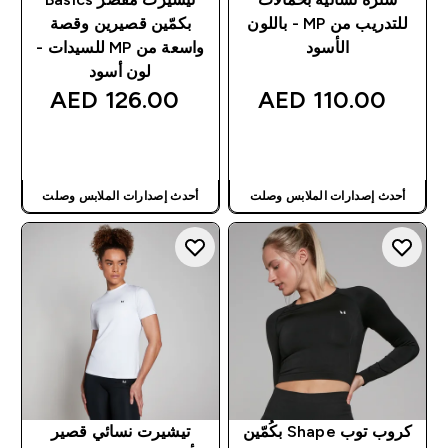
للتدريب من MP - باللون
بكمّين قصيرين وقصة
الأسود
واسعة من MP للسيدات -
لون أسود
126.00 AED‎
110.00 AED‎
شراء سريع
شراء سريع
أحدث إصدارات الملابس وصلت
أحدث إصدارات الملابس وصلت
كروب توب Shape بكُمّين
تيشيرت نسائي قصير