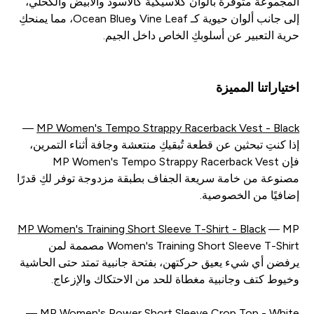
المجموعة متوفرة بألوان كلاسيكية كالأسود والأبيض والكحلي،
إلى جانب ألوان حيوية كـ Vine Leaf وOcean Blue، مما يمنحكِ
حرية التعبير عن أسلوبكِ الخاص داخل الجيم.
اختياراتنا المميزة
—
MP Women's Tempo Strappy Racerback Vest - Black
إذا كنتِ تبحثين عن قطعة تُبقيكِ منتعشة وجافة أثناء التمرين،
فإن MP Women's Tempo Strappy Racerback Vest
مصنوعة من خامة سريعة الجفاف بطبقة مزدوجة توفر لكِ قدرًا
إضافيًا من الخصوصية.
MP Women's Training Short Sleeve T-Shirt - Black
— MP
Women's Training Short Sleeve T-Shirt مصممة لمن
يرفضن أي شيء يعيق حركتهن، بفتحة جانبية تمتد حتى الحاشية
وخيوط كتف وجانبية مغطاة للحد من الاحتكاك والإزعاج.
—
MP Women's Power Short Sleeve Crop Top - White