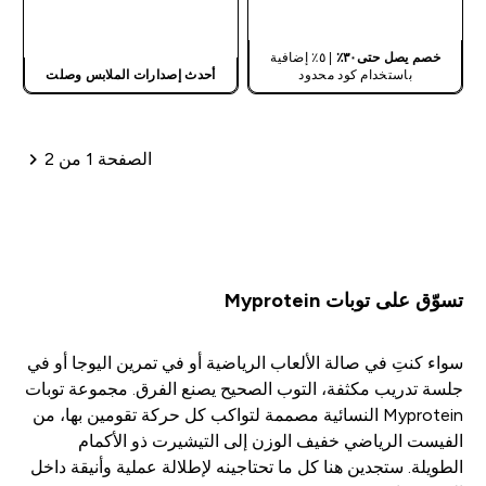
شراء سريع
شراء سريع
خصم يصل حتى٣٠٪
| ٥٪ إضافية
باستخدام كود محدود
أحدث إصدارات الملابس وصلت
الصفحة 1 من 2
ترقيم الصفحات
تسوّق على توبات Myprotein
سواء كنتِ في صالة الألعاب الرياضية أو في تمرين اليوجا أو في
جلسة تدريب مكثفة، التوب الصحيح يصنع الفرق. مجموعة توبات
Myprotein النسائية مصممة لتواكب كل حركة تقومين بها، من
الفيست الرياضي خفيف الوزن إلى التيشيرت ذو الأكمام
الطويلة. ستجدين هنا كل ما تحتاجينه لإطلالة عملية وأنيقة داخل