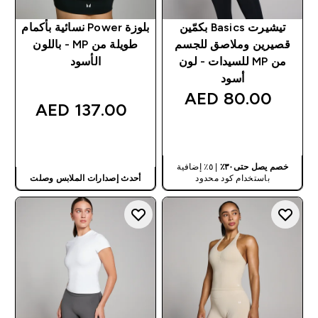
تيشيرت Basics بكمّين
بلوزة Power نسائية بأكمام
قصيرين وملاصق للجسم
طويلة من MP - باللون
من MP للسيدات - لون
الأسود
أسود
80.00 AED‎
137.00 AED‎
شراء سريع
شراء سريع
خصم يصل حتى٣٠٪
| ٥٪ إضافية
باستخدام كود محدود
أحدث إصدارات الملابس وصلت