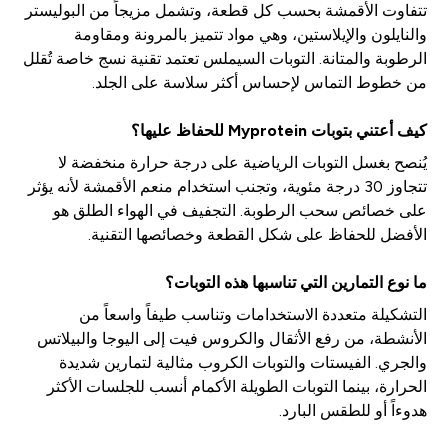
تتفاوت الأقمشة بحسب كل قطعة، وتشمل مزيجاً من البوليستر
والنايلون والإيلاستين، وهي مواد تتميز بالمرونة ومقاومة
الرطوبة والمتانة. التوبات السيملس تعتمد تقنية نسج خاصة تُقلل
من خطوط التماس لإحساس أكثر سلاسة على الجلد.
كيف أعتني بتوبات Myprotein للحفاظ عليها؟
يُنصح بغسل التوبات الرياضية على درجة حرارة منخفضة لا
تتجاوز 30 درجة مئوية، وتجنب استخدام منعم الأقمشة لأنه يؤثر
على خصائص سحب الرطوبة. التجفيف في الهواء الطلق هو
الأفضل للحفاظ على شكل القطعة وخصائصها التقنية.
ما نوع التمارين التي تناسبها هذه التوبات؟
التشكيلة متعددة الاستخدامات وتناسب طيفاً واسعاً من
الأنشطة، من رفع الأثقال والكروس فيت إلى اليوجا والبيلاتس
والجري. الفيستات والتوبات الكروب مثالية لتمارين شديدة
الحرارة، بينما التوبات الطويلة الأكمام أنسب للجلسات الأكثر
هدوءاً أو للطقس البارد.