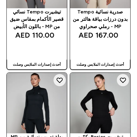
صدرية نسائية Tempo
تيشيرت Tempo نسائي
بدون درزات بياقة هالتر من
قصير الأكمام بمقاس ضيق
MP - رملي صحراوي
من MP - باللون الأبيض
110.00 AED‎
167.00 AED‎
شراء سريع
شراء سريع
أحدث إصدارات الملابس وصلت
أحدث إصدارات الملابس وصلت
تيشيرت Basics بكمّين
بدلة تدريب نسائية من MP