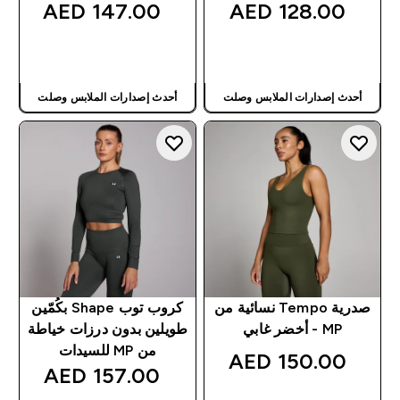
147.00 AED‎
128.00 AED‎
شراء سريع
شراء سريع
أحدث إصدارات الملابس وصلت
أحدث إصدارات الملابس وصلت
صدرية Tempo نسائية من
كروب توب Shape بكُمّين
MP - أخضر غابي
طويلين بدون درزات خياطة
من MP للسيدات
150.00 AED‎
157.00 AED‎