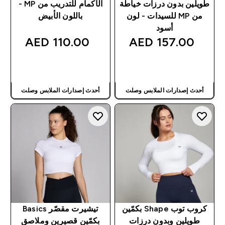
طويلين بدون درزات خياطة
الأكمام للتدريب من MP -
من MP للسيدات - لون
باللون الأبيض
أسود
110.00 AED‎
157.00 AED‎
شراء سريع
شراء سريع
أحدث إصدارات الملابس وصلت
أحدث إصدارات الملابس وصلت
كروب توب Shape بكمّين
تيشيرت مقصّر Basics
طويلين وبدون درزات
بكمّين قصيرين وملاصق