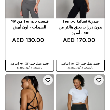
صدرية نسائية Tempo
فيست Tempo من MP
بدون درزات بعنق هالتر من
للسيدات - لون أبيض
MP - أسود
130.00 AED‎
170.00 AED‎
شراء سريع
شراء سريع
خصم يصل حتى٣٠٪
| ٥٪ إضافية
خصم يصل حتى٣٠٪
| ٥٪ إضافية
باستخدام كود محدود
باستخدام كود محدود