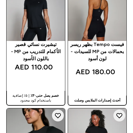
فيست Tempo بظهر ريسر
تيشيرت نسائي قصير
بحمالات من MP للسيدات -
الأكمام للتدريب من MP -
لون أسود
باللون الأسود
110.00 AED‎
180.00 AED‎
شراء سريع
شراء سريع
خصم يصل حتى٣٠٪
| ٥٪ إضافية
أحدث إصدارات الملابس وصلت
باستخدام كود محدود