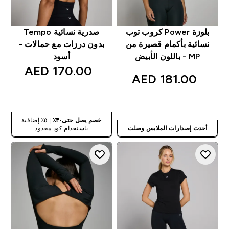
بلوزة Power كروب توب
صدرية نسائية Tempo
نسائية بأكمام قصيرة من
بدون درزات مع حمالات -
MP - باللون الأبيض
أسود
170.00 AED‎
181.00 AED‎
شراء سريع
شراء سريع
خصم يصل حتى٣٠٪
| ٥٪ إضافية
أحدث إصدارات الملابس وصلت
باستخدام كود محدود