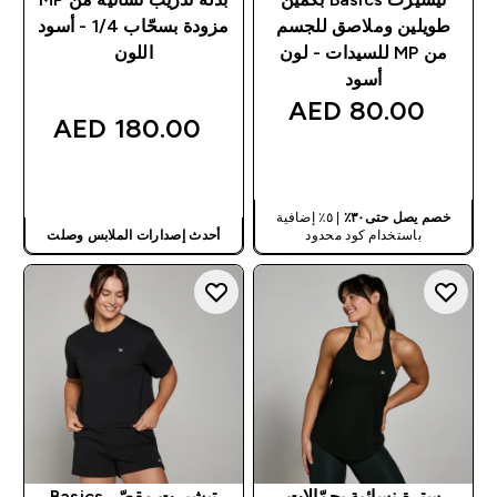
طويلين وملاصق للجسم
مزودة بسحّاب 1/4 - أسود
من MP للسيدات - لون
اللون
أسود
80.00 AED‎
180.00 AED‎
شراء سريع
شراء سريع
خصم يصل حتى٣٠٪
| ٥٪ إضافية
باستخدام كود محدود
أحدث إصدارات الملابس وصلت
سترة نسائية بحمّالات
تيشيرت مقصّر Basics