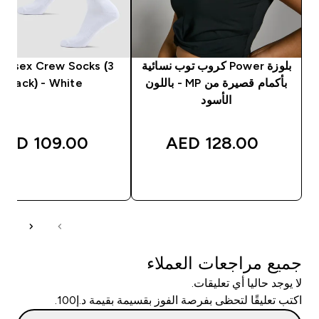
بلوزة Power كروب توب نسائية
Unisex Crew Socks (3
بأكمام قصيرة من MP - باللون
Pack) - White
الأسود
109.00 AED‎
128.00 AED‎
شراء سريع
شراء سريع
جميع مراجعات العملاء
لا يوجد حاليا أي تعليقات.
اكتب تعليقًا لتحظى بفرصة الفوز بقسيمة بقيمة د.إ100.