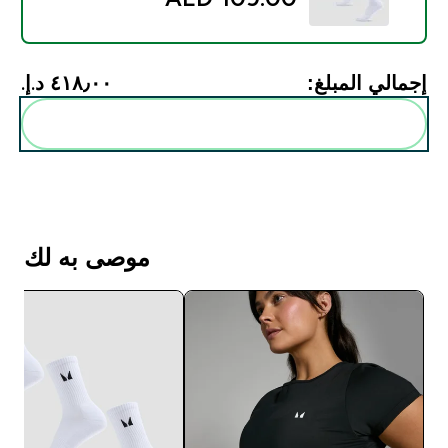
إجمالي المبلغ:
٤١٨٫٠٠ د.إ.‏‎
أضف هذه إلى روتينك
موصى به لك