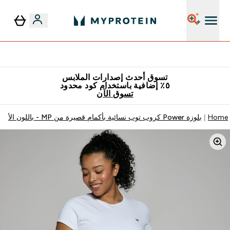
٥٪ إضافية مع زجاجة مجانية على طلبك الأول
تسوق أحدث إصدارات الملابس
٥٪ إضافية باستخدام كود محدود
تسوق الآن
Home
بلوزة Power كروب توب نسائية بأكمام قصيرة من MP - باللون الأبيض