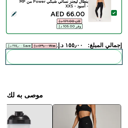
بنطال ليجنز نسائي شبكي Power من MP
- أسود - XXS
discounted price
66.00 AED‎
تحديد هذا المنتج - بنطال ليجنز نسائي شبكي Power من MP - أسود - XXS
كان ‏171.00 د.إ.‏‎
وفر ‏105.00 د.إ.‏‎
إجمالي المبلغ:
١٥٥٫٠٠ د.إ.‏‎
Was ٤٢٩٫٠٠ د.إ.‏‎
Save ٢٧٤٫٠٠ د.إ.‏‎
أضف هذه إلى روتينك
موصى به لك