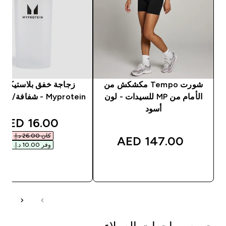
شورت Tempo مكشكش من
زجاجة خفق بلاستيكية 
الأمام من MP للسيدات - لون
Myprotein - شفافة/ لون أسود
أسود
unted price
16.00 AED‎
كان ‏26.00 د.إ.‏‎
147.00 AED‎
وفر ‏10.00 د.إ.‏‎
شراء سريع
شراء سريع