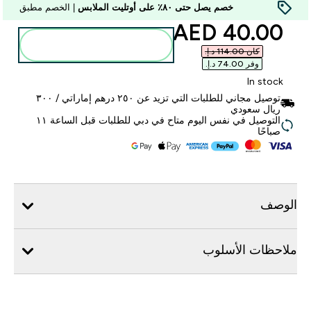
خصم يصل حتى ٨٠٪ على أوتليت الملابس
| الخصم مطبق
discounted price
40.00 AED‎
أضف إلى الحقيبة
كان ‏114.00 د.إ.‏‎
وفر ‏74.00 د.إ.‏‎
In stock
توصيل مجاني للطلبات التي تزيد عن ٢٥٠ درهم إماراتي / ٣٠٠
ريال سعودي
التوصيل في نفس اليوم متاح في دبي للطلبات قبل الساعة ١١
صباحًا
الوصف
ملاحظات الأسلوب