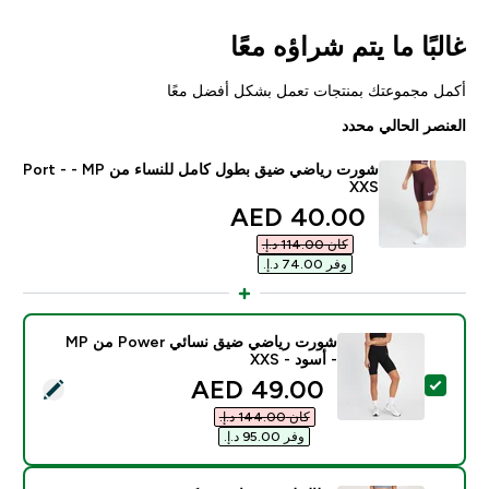
غالبًا ما يتم شراؤه معًا
أكمل مجموعتك بمنتجات تعمل بشكل أفضل معًا
العنصر الحالي محدد
شورت رياضي ضيق بطول كامل للنساء من MP ‏- Port -
XXS
discounted price
40.00 AED‎
كان ‏114.00 د.إ.‏‎
وفر ‏74.00 د.إ.‏‎
شورت رياضي ضيق نسائي Power من MP
- أسود - XXS
discounted price
49.00 AED‎
تحديد هذا المنتج - شورت رياضي ضيق نسائي Power من MP - أسود - XXS
كان ‏144.00 د.إ.‏‎
وفر ‏95.00 د.إ.‏‎