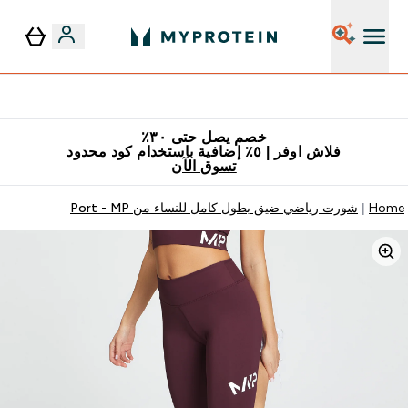
٥٪ إضافية مع زجاجة مجانية على طلبك الأول
خصم يصل حتى ٣٠٪
فلاش اوفر | ٥٪ إضافية باستخدام كود محدود
تسوق الآن
Home
شورت رياضي ضيق بطول كامل للنساء من MP ‏- Port