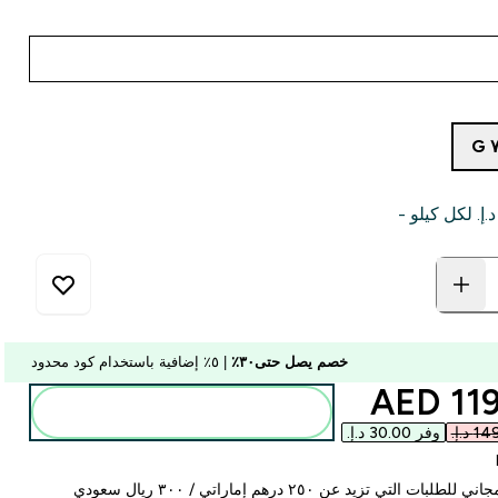
خصم يصل حتى٣٠٪
| ٥٪ إضافية باستخدام كود محدود
discounted p
119.0
أضف إلى الحقيبة
وفر ‏30.00 د.إ.‏‎
لبات التي تزيد عن ٢٥٠ درهم إماراتي / ٣٠٠ ريال سعودي