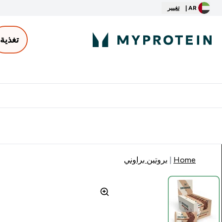
AR |
تغيير
تغذية
الأكثر مبيعاً
ter
⌄
توصيل مجاني إبتداء من ٢٥٠ درهم | ٣٠٠ ريال
Home
بروتين براوني