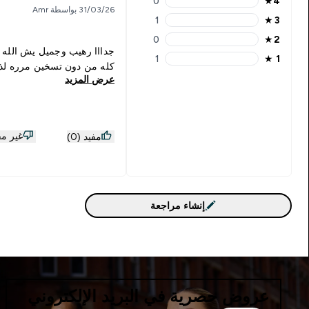
0
★
4
4 stars rating 0 reviews
31/03/26 بواسطة Amr
1
★
3
3 stars rating 1 reviews
0
★
2
2 stars rating 0 reviews
جدااا رهيب وجميل يش الله
1
★
1
1 stars rating 1 reviews
كله من دون تسخين مرره لذي
عرض المزيد
غير مفي
مفيد (0)
إنشاء مراجعة
عروض حصرية في البريد الإلكتروني