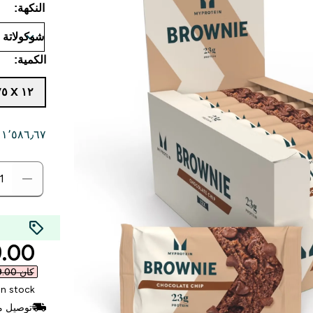
النكهة:
الكمية:
١٢ X ٧٥ G
١٬٥٨٦٫٦٧ د.إ.‏‎ لكل كيلو -
rice
0 AED‎
كان ‏149.00 د.إ.‏‎
In stock
توصيل مجاني للط