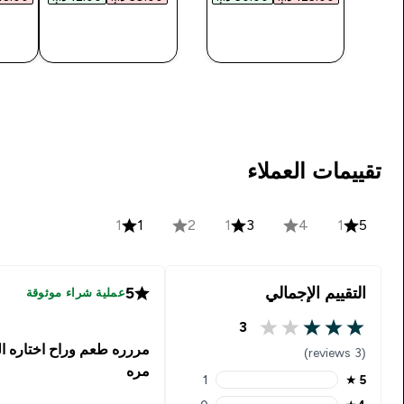
شراء سريع
شراء سريع
تقييمات العملاء
1
1
2
1
3
4
1
5
التقييم الإجمالي
5
عملية شراء موثوقة
3
3 out of 5 stars
مررره طعم وراح اختاره ا
(3 reviews)
مره
1
★
5
5 stars rating 1 reviews