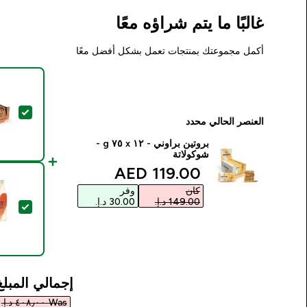
غالبًا ما يتم شراؤه معًا
أكمل مجموعتك بمنتجات تعمل بشكل أفضل معًا
تحديد هذا
العنصر الحالي محدد
بروتين براوني - ١٢ x ٧٥ g -
شوكولاتة
discounted price
119.00 AED‎
كان
وفر
تحديد ه
إجمالي المبلغ
Was ٤٠٨٫٠٠ د.إ.‏‎