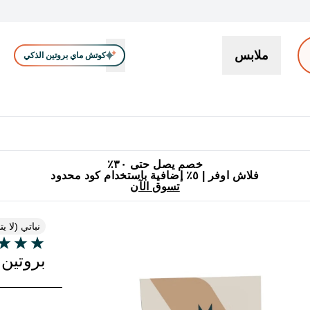
ملابس
كوتش ماي بروتين الذكي
بروتين
سناكات ووجبات خفيفة
كرياتين
فيتامين
نباتي
اكسسوا
En بروتين submenu
جميع منتجات ماي بروتين مناسبة للحلال
٥٪ إضافية مع زجاجة مجانية على طلبك الأول
خصم يصل حتى ٣٠٪
فلاش اوفر | ٥٪ إضافية باستخدام كود محدود
تسوق الآن
نباتي (لا ي
3 out of 5 stars
بروتين 