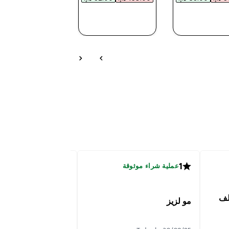
شراء سريع
شراء سريع
شراء سريع
3
1
عملية شراء موثوقة
حالي بزياده
لف
مو لزيز
04/05/25 بواسطة Gkh