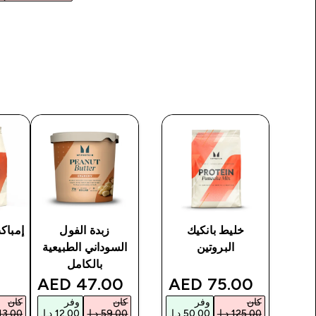
ين
خليط بانكيك
زبدة الفول
إمباك
البروتين
السوداني الطبيعية
e
0
بالكامل
discounted price
discounted price
discoun
47.00 AED‎
75.00 AED‎
كان
وفر
كان
وفر
كان