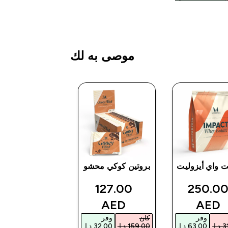
موصى به لك
ت واي أيزوليت
بروتين كوكي محشو
مسحوق
مونوهيدرات
discounted price
discounted pric
127.00
250.0
الكرياتين
ted price
69.00 AED‎
AED‎
AED‎
وفر
كان
وفر
كان
وفر