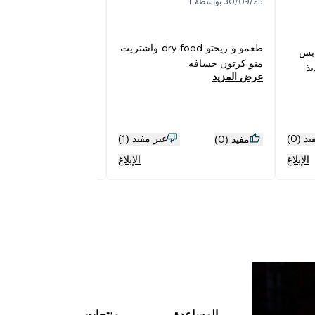
30/09/25 بواسطة T
شخصيا ماعجبني
ونااشف مع التسخين با
طعمو و ريحتو dry food واشتريت
 بس
يصير افضل لكن ماعجبن
منو كرتون حسافه
ذ
برجع اجيبه
عرض المزيد
عرض المزيد
د (0)
غير مفيد (1)
مفيد (0)
مفيد (1)
الإبلاغ
الإبلاغ
المساعدة
منتجات