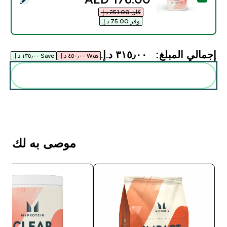
كان ‏251.00 د.إ.‏‎
وفر ‏75.00 د.إ.‏‎
إجمالي المبلغ:
٣١٥٫٠٠ د.إ.‏‎
Was ٤٥٠٫٠٠ د.إ.‏‎
Save ١٣٥٫٠٠ د.إ.‏‎
أضف هذه إلى روتينك
موصى به لك