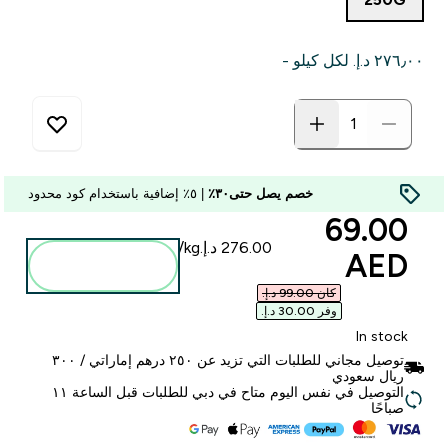
٢٧٦٫٠٠ د.إ.‏‎ لكل كيلو -
خصم يصل حتى٣٠٪
| ٥٪ إضافية باستخدام كود محدود
discounted price
69.00
AED‎
أضف إلى
الحقيبة
كان ‏99.00 د.إ.‏‎
وفر ‏30.00 د.إ.‏‎
In stock
توصيل مجاني للطلبات التي تزيد عن ٢٥٠ درهم إماراتي / ٣٠٠
ريال سعودي
التوصيل في نفس اليوم متاح في دبي للطلبات قبل الساعة ١١
صباحًا