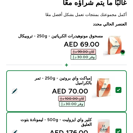
غالبًا ما يتم شراؤه معًا
أكمل مجموعتك بمنتجات تعمل بشكل أفضل معًا
العنصر الحالي محدد
مسحوق مونوهيدرات الكرياتين - 250g - تروبيكال
discounted price
69.00 AED‎
كان ‏99.00 د.إ.‏‎
وفر ‏30.00 د.إ.‏‎
إمباكت واي بروتين - 250g - تمر
بالكراميل
discounted price
70.00 AED‎
تحديد هذا المنتج - إمباكت واي بروتين - 250g - تمر بالكراميل
كان ‏100.00 د.إ.‏‎
وفر ‏30.00 د.إ.‏‎
كلير واي ايزوليت - 500g - ليمونادة بتوت
العليق
discounted price
176.00 AED‎
تحديد هذا المنتج - كلير واي ايزوليت - 500g - ليمونادة بتوت العليق