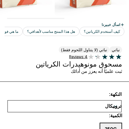
نباتي
نباتي (لا يتناول اللحوم فقط)
4 customer reviews
4 Reviews
3.25 out of 5 stars
مسحوق مونوهيدرات الكرياتين
ثبت علميًا أنه يعزز من أدائك
النكهة:
الكمية:
250G