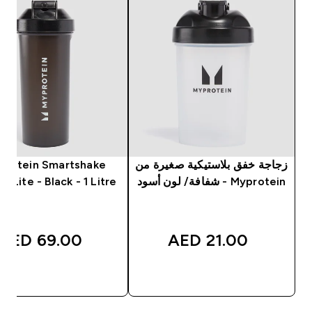
زجاجة خفق بلاستيكية صغيرة من
protein Smartshake
Myprotein - شفافة/ لون أسود
r Lite - Black - 1 Litre
69.00 AED‎
21.00 AED‎
شراء سريع
شراء سريع