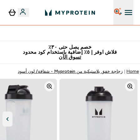
٥٪ إضافية مع زجاجة مجانية على طلبك الأول
خصم يصل حتى ٣٠٪
فلاش اوفر | ٥٪ إضافية باستخدام كود محدود
تسوق الآن
Home
زجاجة خفق بلاستيكية من Myprotein - شفافة/ لون أسود