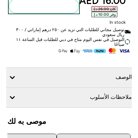
discounted price
16.00 AED‎
أضف إلى الحقيبة
كان ‏26.00 د.إ.‏‎
وفر ‏10.00 د.إ.‏‎
In stock
توصيل مجاني للطلبات التي تزيد عن ٢٥٠ درهم إماراتي / ٣٠٠
ريال سعودي
التوصيل في نفس اليوم متاح في دبي للطلبات قبل الساعة ١١
صباحًا
الوصف
ملاحظات الأسلوب
موصى به لك