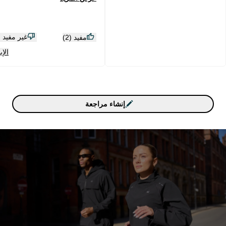
غير مفيد (1)
مفيد (2)
الإب
إنشاء مراجعة