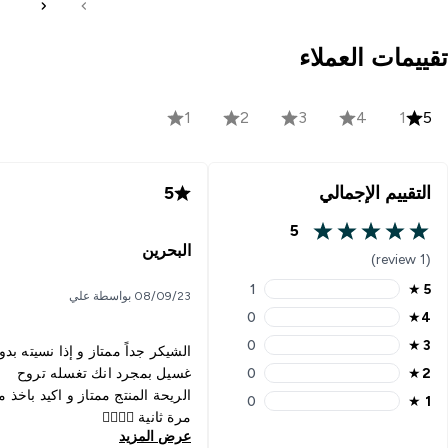
تقييمات العملاء
1
2
3
4
1
5
التقييم الإجمالي
5
5
5 out of 5 stars
البحرين
(1 review)
1
★
5
08/09/23 بواسطة علي
5 stars rating 1 reviews
0
★
4
4 stars rating 0 reviews
0
★
3
الشيكر جداً ممتاز و إذا نسيته بدو
3 stars rating 0 reviews
0
★
2
غسيل بمجرد انك تغسله تروح
2 stars rating 0 reviews
الريحة المنتج ممتاز و اكيد باخذ م
0
★
1
1 stars rating 0 reviews
مرة ثانية 👌🏻👌🏻
عرض المزيد