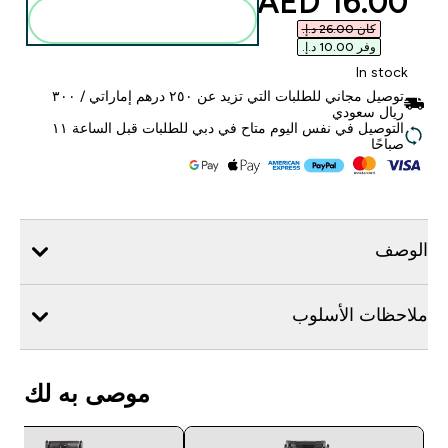
discounted price
16.00 AED‎
أضف إلى الحقيبة
كان ‏26.00 د.إ.‏‎
وفر ‏10.00 د.إ.‏‎
In stock
توصيل مجاني للطلبات التي تزيد عن ٢٥٠ درهم إماراتي / ٣٠٠
ريال سعودي
التوصيل في نفس اليوم متاح في دبي للطلبات قبل الساعة ١١
صباحًا
الوصف
ملاحظات الأسلوب
موصى به لك