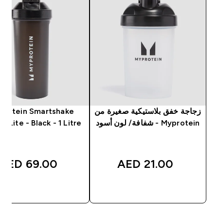
زجاجة خفق بلاستيكية صغيرة من
protein Smartshake
Myprotein - شفافة/ لون أسود
r Lite - Black - 1 Litre
69.00 AED‎
21.00 AED‎
شراء سريع
شراء سريع