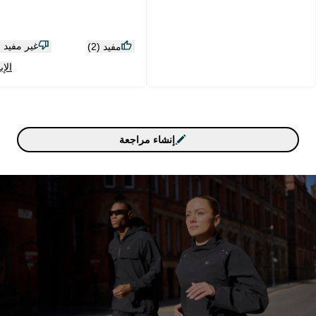
غير مفيد (1)
مفيد (2)
الإب
إنشاء مراجعة