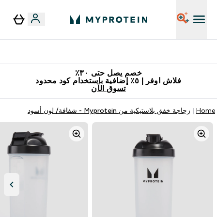
٥٪ إضافية مع زجاجة مجانية على طلبك الأول
خصم يصل حتى ٣٠٪
فلاش اوفر | ٥٪ إضافية باستخدام كود محدود
تسوق الآن
Home
زجاجة خفق بلاستيكية من Myprotein - شفافة/ لون أسود