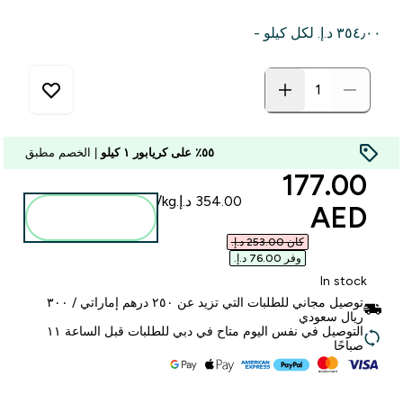
٣٥٤٫٠٠ د.إ.‏‎ لكل كيلو -
٥٥٪ على كريابور ١ كيلو
| الخصم مطبق
discounted price
177.00
AED‎
أضف إلى
الحقيبة
كان ‏253.00 د.إ.‏‎
وفر ‏76.00 د.إ.‏‎
In stock
توصيل مجاني للطلبات التي تزيد عن ٢٥٠ درهم إماراتي / ٣٠٠
ريال سعودي
التوصيل في نفس اليوم متاح في دبي للطلبات قبل الساعة ١١
صباحًا