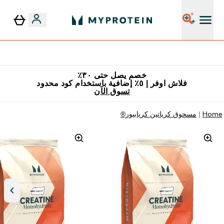
٥٪ إضافية مع زجاجة مجانية على طلبك الأول
خصم يصل حتى ٣٠٪
فلاش اوفر | ٥٪ إضافية باستخدام كود محدود
تسوق الآن
Home
مسحوق كرياتين كريابيور®