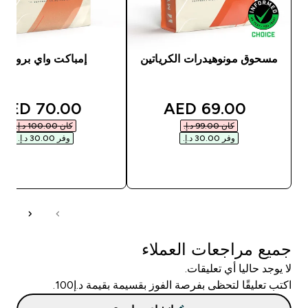
مسحوق مونوهيدرات الكرياتين
إمباكت واي بروتين
unted price
discounted price
70.00 AED‎
69.00 AED‎
كان ‏99.00 د.إ.‏‎
كان ‏100.00 د.إ.‏‎
وفر ‏30.00 د.إ.‏‎
وفر ‏30.00 د.إ.‏‎
شراء سريع
شراء سريع
جميع مراجعات العملاء
لا يوجد حاليا أي تعليقات.
اكتب تعليقًا لتحظى بفرصة الفوز بقسيمة بقيمة د.إ100.