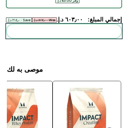
وفر ‏63.00 د.إ.‏‎
إجمالي المبلغ:
٦٠٣٫٠٠ د.إ.‏‎
Was ٨١٧٫٠٠ د.إ.‏‎
Save ٢١٤٫٠٠ د.إ.‏‎
أضف هذه إلى روتينك
موصى به لك