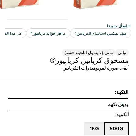
نباتي
نباتي (لا يتناول اللحوم فقط)
مسحوق كرياتين كريابيور®
أنقى صورة لمونوهيدرات الكرياتين
النكهة:
الكمية:
1KG
500G