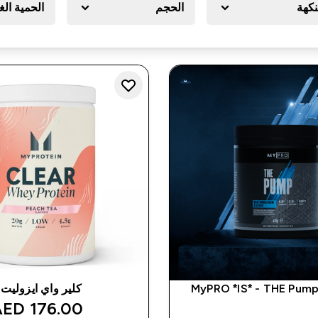
نكهة
الحجم
الحمية الغ
MyPRO *IS* - THE Pump
كلير واي ايزوليت
unted price
176.00 AED‎