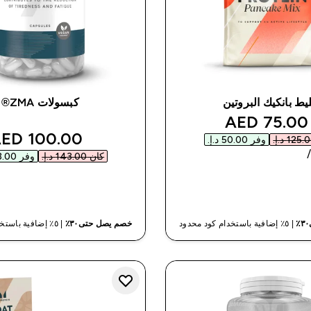
يط بانكيك البروتين
كبسولات ZMA®
discounted price
75.00 AED‎
unted price
100.00 AED‎
وفر ‏50.00 د.إ.‏‎
كان ‏143.00 د.إ.‏‎
وفر ‏43.00 د.إ.‏‎
شراء سريع
شراء سريع
| ٥٪ إضافية باستخدام كود محدود
خصم يصل حتى٣٠٪
| ٥٪ إضافية باستخدام كود محدود