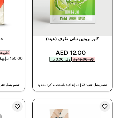
كلير بروتين نباتي صِّرف (عينة)
خل
discounted price
12.00 AED‎
كان ‏125.00 د.إ.‏‎
كان ‏15.00 د.إ.‏‎
وفر ‏3.00 د.إ.‏‎
شراء سريع
خصم يصل حتى٣٠٪
| ٥٪ إضافية باستخدام كود محدود
خصم يصل حتى٣٠٪