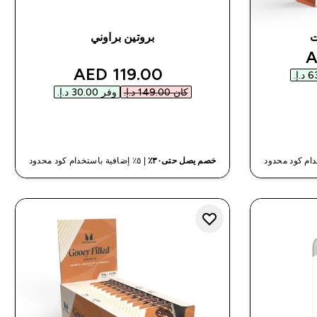
ت
بروتين براوني
disco
discounted price
119.00 AED‎
كان ‏149.00 د.إ.‏‎
وفر ‏30.00 د.إ.‏‎
شراء سريع
خصم يصل حتى٣٠٪
| ٥٪ إضافية باستخدام كود محدود