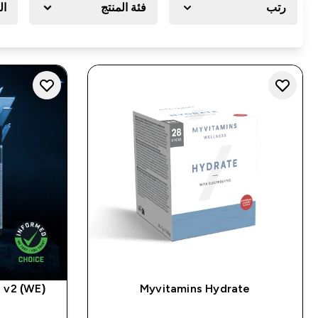
رتب
فئة المنتج
ال
 v2 (WE)
Myvitamins Hydrate