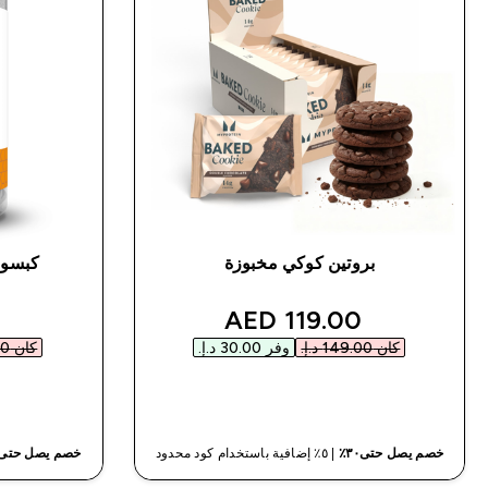
بروتين كوكي مخبوزة
كبسول
discounted price
119.00 AED‎
كان ‏149.00 د.إ.‏‎
وفر ‏30.00 د.إ.‏‎
كان ‏100.00 د.إ.‏‎
شراء سريع
خصم يصل حتى٣٠٪
| ٥٪ إضافية باستخدام كود محدود
خصم يصل حتى٣٠٪