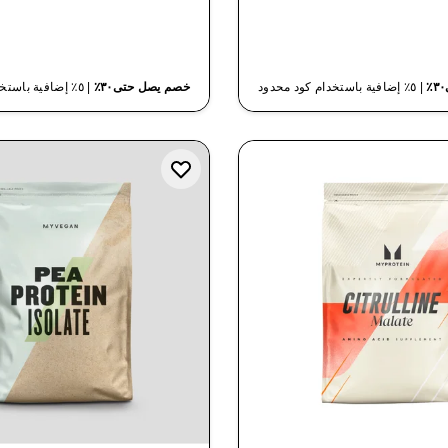
شراء سريع
شراء سريع
| ٥٪ إضافية باستخدام كود محدود
خصم يصل حتى٣٠٪
| ٥٪ إضافية باستخدام كود محدود