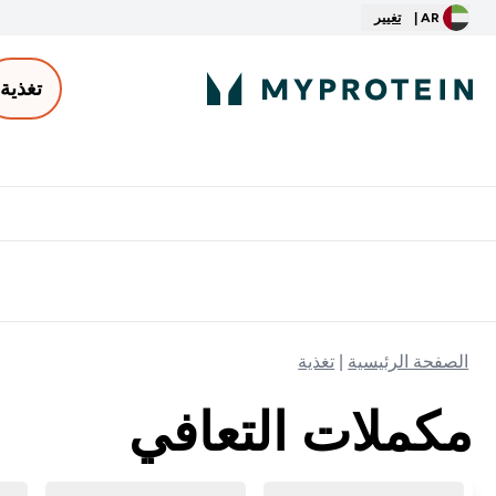
AR |
تغيير
تغذية
الأكثر مبيعاً
ter
⌄
توصيل مجاني إبتداء من ٢٥٠ درهم | ٣٠٠ ريال
الصفحة الرئيسية
تغذية
مكملات التعافي