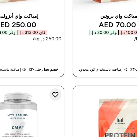
مباكت واي بروتين
إمباكت واي أيزولي
unted price
discounted price
250.00 AED‎
70.00 AED‎
وفر ‏30.00 د.إ.‏‎
كان ‏313.00 د.إ.‏‎
وفر ‏63.00 د.إ.‏‎
شراء سريع
شراء سريع
| ٥٪ إضافية باستخدام كود محدود
خصم يصل حتى٣٠٪
| ٥٪ إضافية باستخدام كود محدود