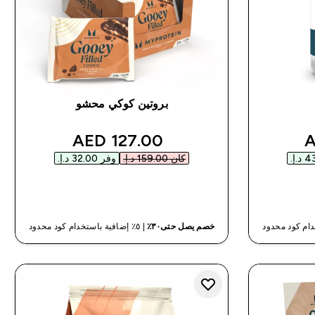
بروتين كوكي محشو
discounted price
disco
127.00 AED‎
كان ‏159.00 د.إ.‏‎
وفر ‏32.00 د.إ.‏‎
شراء سريع
خصم يصل حتى٣٠٪
| ٥٪ إضافية باستخدام كود محدود