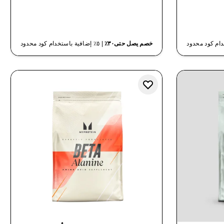
شراء سريع
خصم يصل حتى٣٠٪
| ٥٪ إضافية باستخدام كود محدود