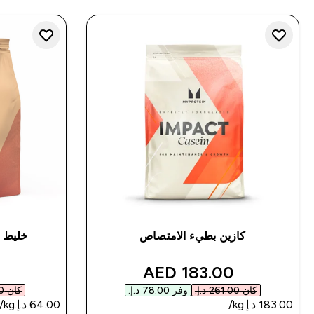
كازين بطيء الامتصاص
خليط ا
discounted price
183.00 AED‎
كان ‏261.00 د.إ.‏‎
وفر ‏78.00 د.إ.‏‎
كان ‏70.00 د.إ.‏‎