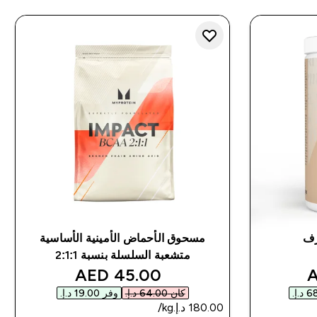
ّرف
مسحوق الأحماض الأمينية الأساسية
متشعبة السلسلة بنسبة 2:1:1
discounted price
disco
45.00 AED‎
كان ‏64.00 د.إ.‏‎
وفر ‏19.00 د.إ.‏‎