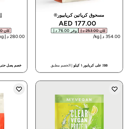
مسحوق كرياتين كريابيور®
إ
discounted price
177.00 AED‎
كان ‏253.00 د.إ.‏‎
وفر ‏76.00 د.إ.‏‎
كان ‏100.00 د.إ.‏‎
شراء سريع
٥٥٪ على كريابور ١ كيلو
| الخصم مطبق
خصم يصل حتى٣٠٪