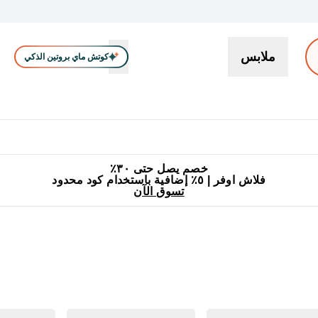
ملابس
كوتش ماي بروتين الذكي
بروتين
سناكات ووجبات خفيفة
كرياتين
فيتامين
نباتي
اكسسوا
En بروتين submenu
جميع منتجات ماي بروتين مناسبة للحلال
٥٪ إضافية مع زجاجة مجانية على طلبك الأول
خصم يصل حتى ٣٠٪
فلاش اوفر | ٥٪ إضافية باستخدام كود محدود
تسوق الآن