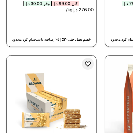
كان ‏99.00 د.إ.‏‎
وفر ‏30.00 د.إ.‏‎
شراء سريع
خصم يصل حتى٣٠٪
| ٥٪ إضافية باستخدام كود محدود