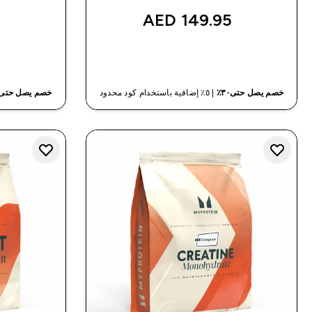
‎
149.95 AED‎
شراء سريع
خصم يصل حتى٣٠٪
| ٥٪ إضافية باستخدام كود محدود
خصم يصل حتى٣٠٪