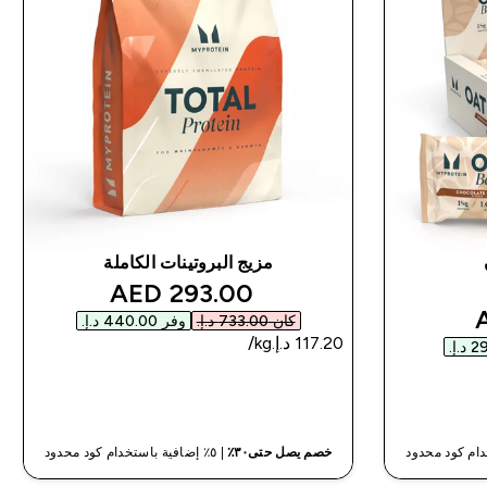
مزيج البروتينات الكاملة
discounted price
293.00 AED‎
disco
كان ‏733.00 د.إ.‏‎
وفر ‏440.00 د.إ.‏‎
شراء سريع
خصم يصل حتى٣٠٪
| ٥٪ إضافية باستخدام كود محدود