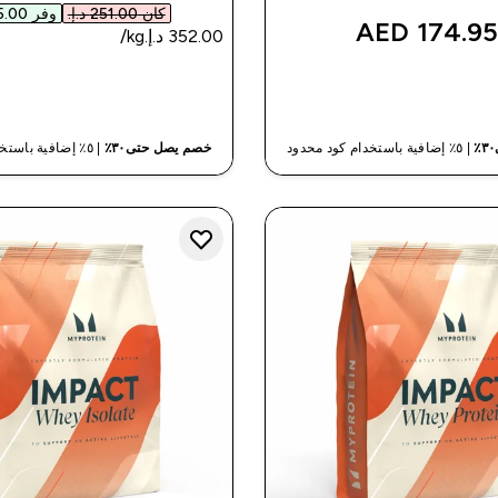
كان ‏251.00 د.إ.‏‎
وفر ‏75.00 د.إ.‏‎
174.95 AED
شراء سريع
شراء سريع
| ٥٪ إضافية باستخدام كود محدود
خصم يصل حتى٣٠٪
| ٥٪ إضافية باستخدام كود محدود