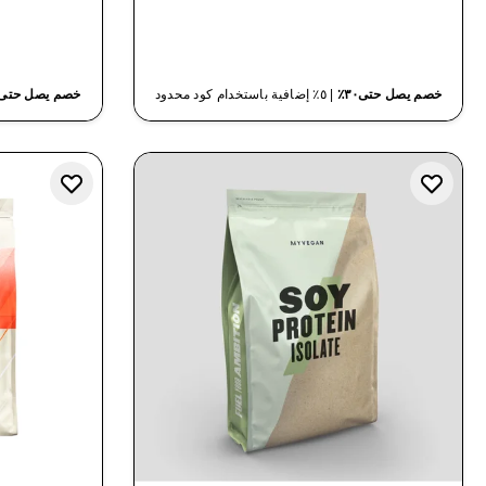
شراء سريع
خصم يصل حتى٣٠٪
| ٥٪ إضافية باستخدام كود محدود
خصم يصل حتى٣٠٪