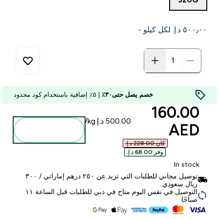
٥٠٠٫٠٠ د.إ.‏‎ لكل كيلو -
خصم يصل حتى٣٠٪
| ٥٪ إضافية باستخدام كود محدود
discounted price
160.00
AED‎
أضف إلى
الحقيبة
كان ‏228.00 د.إ.‏‎
وفر ‏68.00 د.إ.‏‎
In stock
توصيل مجاني للطلبات التي تزيد عن ٢٥٠ درهم إماراتي / ٣٠٠
ريال سعودي
التوصيل في نفس اليوم متاح في دبي للطلبات قبل الساعة ١١
صباحًا