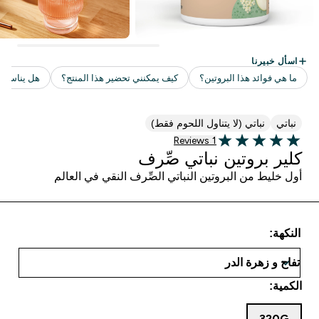
نباتي
نباتي (لا يتناول اللحوم فقط)
1 customer reviews
1 Reviews
5 out of 5 stars
كلير بروتين نباتي صِّرف
أول خليط من البروتين النباتي الصِّرف النقي في العالم
النكهة:
الكمية:
320G