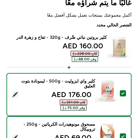
غالبًا ما يتم شراؤه معًا
أكمل مجموعتك بمنتجات تعمل بشكل أفضل معًا
العنصر الحالي محدد
كلير بروتين نباتي صِّرف - 320g - تفاح و زهرة الدر
discounted price
160.00 AED‎
كان ‏228.00 د.إ.‏‎
وفر ‏68.00 د.إ.‏‎
كلير واي ايزوليت - 500g - ليمونادة بتوت
العليق
discounted price
176.00 AED‎
تحديد هذا المنتج - كلير واي ايزوليت - 500g - ليمونادة بتوت العليق
كان ‏251.00 د.إ.‏‎
وفر ‏75.00 د.إ.‏‎
مسحوق مونوهيدرات الكرياتين - 250g -
تروبيكال
discounted price
69.00 AED‎
تحديد هذا المنتج - مسحوق مونوهيدرات الكرياتين - 250g - تروبيكال