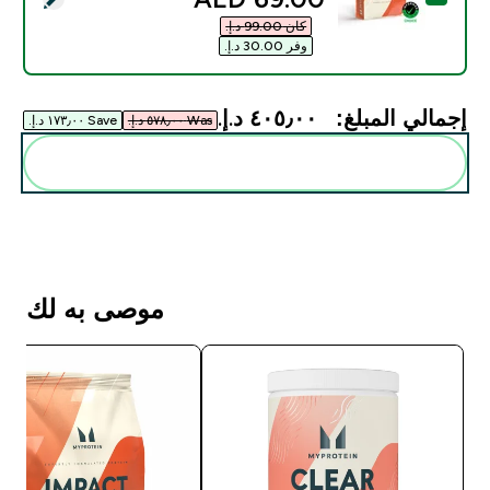
كان ‏99.00 د.إ.‏‎
وفر ‏30.00 د.إ.‏‎
إجمالي المبلغ:
٤٠٥٫٠٠ د.إ.‏‎
Was ٥٧٨٫٠٠ د.إ.‏‎
Save ١٧٣٫٠٠ د.إ.‏‎
أضف هذه إلى روتينك
موصى به لك