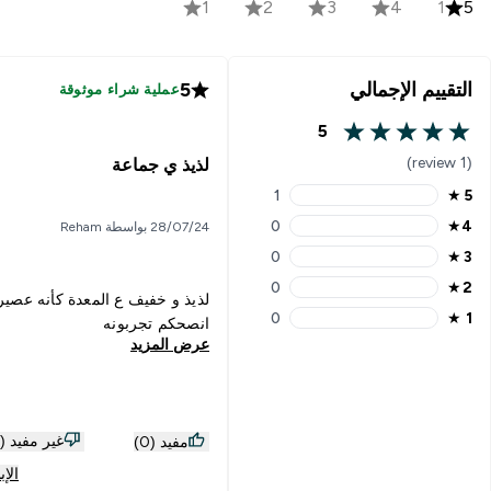
1
2
3
4
1
5
التقييم الإجمالي
5
عملية شراء موثوقة
5
5 out of 5 stars
(1 review)
لذيذ ي جماعة
1
★
5
5 stars rating 1 reviews
0
★
4
28/07/24 بواسطة Reham
4 stars rating 0 reviews
0
★
3
3 stars rating 0 reviews
0
★
2
2 stars rating 0 reviews
لذيذ و خفيف ع المعدة كأنه عصير
0
★
1
انصحكم تجربونه
1 stars rating 0 reviews
عرض المزيد
غير مفيد (0)
مفيد (0)
الإب