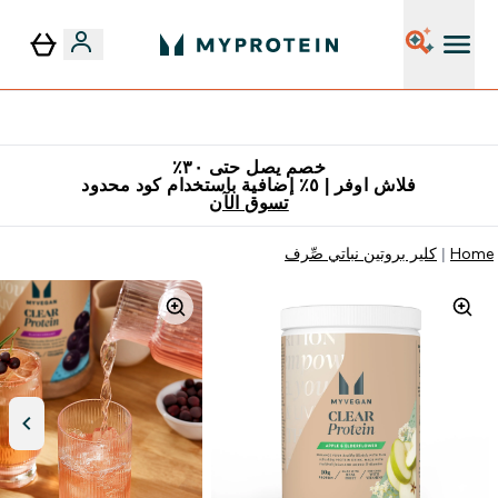
٥٪ إضافية مع زجاجة مجانية على طلبك الأول
خصم يصل حتى ٣٠٪
فلاش اوفر | ٥٪ إضافية باستخدام كود محدود
تسوق الآن
Home
كلير بروتين نباتي صِّرف