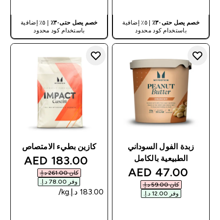
خصم يصل حتى٣٠٪
| ٥٪ إضافية
خصم يصل حتى٣٠٪
| ٥٪ إضافية
باستخدام كود محدود
باستخدام كود محدود
زبدة الفول السوداني
كازين بطيء الامتصاص
discounted price
183.00 AED‎
الطبيعية بالكامل
discounted price
47.00 AED‎
كان ‏261.00 د.إ.‏‎
وفر ‏78.00 د.إ.‏‎
كان ‏59.00 د.إ.‏‎
وفر ‏12.00 د.إ.‏‎
شراء سريع
شراء سريع