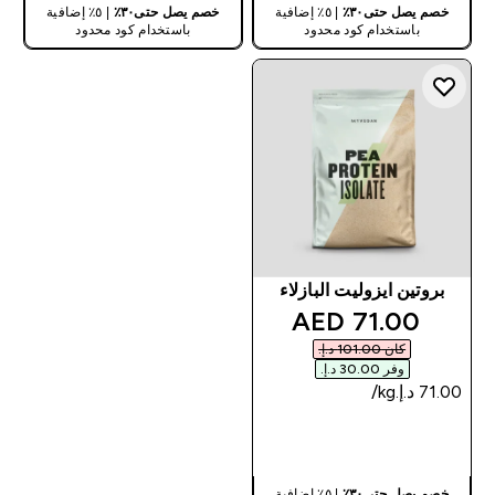
خصم يصل حتى٣٠٪
| ٥٪ إضافية
خصم يصل حتى٣٠٪
| ٥٪ إضافية
باستخدام كود محدود
باستخدام كود محدود
بروتين ايزوليت البازلاء
discounted price
71.00 AED‎
كان ‏101.00 د.إ.‏‎
وفر ‏30.00 د.إ.‏‎
شراء سريع
خصم يصل حتى٣٠٪
| ٥٪ إضافية