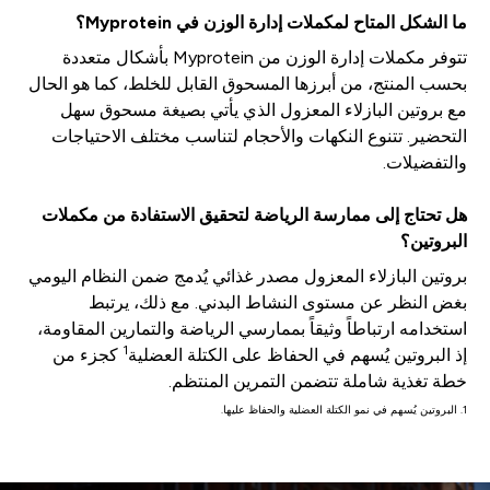
ما الشكل المتاح لمكملات إدارة الوزن في Myprotein؟
تتوفر مكملات إدارة الوزن من Myprotein بأشكال متعددة
بحسب المنتج، من أبرزها المسحوق القابل للخلط، كما هو الحال
مع بروتين البازلاء المعزول الذي يأتي بصيغة مسحوق سهل
التحضير. تتنوع النكهات والأحجام لتناسب مختلف الاحتياجات
والتفضيلات.
هل تحتاج إلى ممارسة الرياضة لتحقيق الاستفادة من مكملات
البروتين؟
بروتين البازلاء المعزول مصدر غذائي يُدمج ضمن النظام اليومي
بغض النظر عن مستوى النشاط البدني. مع ذلك، يرتبط
استخدامه ارتباطاً وثيقاً بممارسي الرياضة والتمارين المقاومة،
1
إذ البروتين يُسهم في الحفاظ على الكتلة العضلية
كجزء من
خطة تغذية شاملة تتضمن التمرين المنتظم.
1. البروتين يُسهم في نمو الكتلة العضلية والحفاظ عليها.