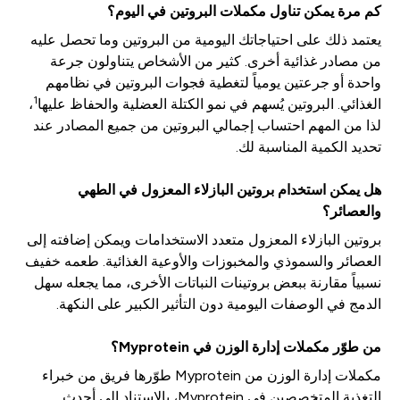
كم مرة يمكن تناول مكملات البروتين في اليوم؟
يعتمد ذلك على احتياجاتك اليومية من البروتين وما تحصل عليه
من مصادر غذائية أخرى. كثير من الأشخاص يتناولون جرعة
واحدة أو جرعتين يومياً لتغطية فجوات البروتين في نظامهم
1
الغذائي. البروتين يُسهم في نمو الكتلة العضلية والحفاظ عليها
،
لذا من المهم احتساب إجمالي البروتين من جميع المصادر عند
تحديد الكمية المناسبة لك.
هل يمكن استخدام بروتين البازلاء المعزول في الطهي
والعصائر؟
بروتين البازلاء المعزول متعدد الاستخدامات ويمكن إضافته إلى
العصائر والسموذي والمخبوزات والأوعية الغذائية. طعمه خفيف
نسبياً مقارنة ببعض بروتينات النباتات الأخرى، مما يجعله سهل
الدمج في الوصفات اليومية دون التأثير الكبير على النكهة.
من طوّر مكملات إدارة الوزن في Myprotein؟
مكملات إدارة الوزن من Myprotein طوّرها فريق من خبراء
التغذية المتخصصين في Myprotein، بالاستناد إلى أحدث