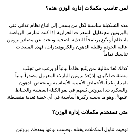
لمن تناسب مكملات إدارة الوزن هذه؟
هذه التشكيلة مناسبة لكل من يسعى إلى اتباع نظام غذائي غني
بالبروتين مع تقليل السعرات الحرارية. إذا كنت تمارس الرياضة
بانتظام أو تتّبع برنامجاً للتغذية الصحية وتبحث عن مصادر بروتين
عالية الجودة وقليلة الدهون والكربوهيدرات، فهذه المنتجات
تناسبك تماماً.
كذلك تُعدّ مثالية لمن يتّبع نظاماً نباتياً أو يرغب في تجنّب
مشتقات الألبان، إذ يُعدّ بروتين البازلاء المعزول مصدراً نباتياً
بامتياز، غنياً بالأحماض الأمينية الأساسية ومنخفض الدهون
والسكريات. البروتين يُسهم في نمو الكتلة العضلية والحفاظ
1
عليها
، وهو ما يجعله ركيزة أساسية في أي خطة تغذية منضبطة.
متى تستخدم مكملات إدارة الوزن؟
توقيت تناول المكملات يختلف بحسب نوعها وهدفك. بروتين