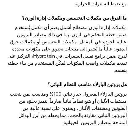
مع ضبط السعرات الحرارية.
ما الفرق بين مكملات التخسيس ومكملات إدارة الوزن؟
مكملات إدارة الوزن مصطلح أشمل يضم أي مكمل يُستخدم
ضمن خطة للتحكم في الوزن، بما في ذلك مصادر البروتين
عالية الجودة. في المقابل، مكملات التخسيس أو مكملات حرق
الدهون غالباً ما تُشير إلى منتجات تحتوي على مكوّنات محددة
تُدرج ضمن برامج تقليل السعرات. في Myprotein، التركيز على
تقديم مكملات واضحة المكوّنات يُمكّن المستخدم من بناء خطته
بنفسه.
هل بروتين البازلاء مناسب للنظام النباتي؟
بروتين البازلاء المعزول خيار نباتي 100% ومناسب لمن يتجنب
مشتقات الألبان أو يتبع نظاماً نباتياً صارماً. يتميز بخلوّه من
الغلوتين ومشتقات الألبان، ويحتوي على نسبة عالية من
البروتين النباتي مقارنة بالحجم، مما يجعله من أبرز البدائل
المتاحة لمصادر البروتين الحيوانية.