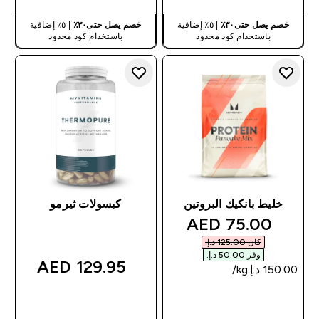
خصم يصل حتى٣٠٪
| ٥٪ إضافية
خصم يصل حتى٣٠٪
| ٥٪ إضافية
باستخدام كود محدود
باستخدام كود محدود
خليط بانكيك البروتين
كبسولات ثيرمو
discounted price
75.00 AED‎
كان ‏125.00 د.إ.‏‎
وفر ‏50.00 د.إ.‏‎
129.95 AED‎
شراء سريع
شراء سريع