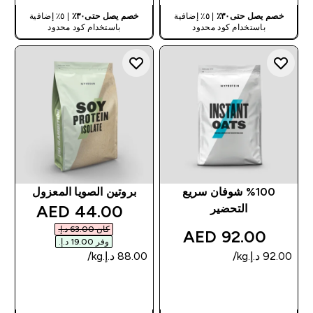
خصم يصل حتى٣٠٪
| ٥٪ إضافية
خصم يصل حتى٣٠٪
| ٥٪ إضافية
باستخدام كود محدود
باستخدام كود محدود
%100 شوفان سريع
بروتين الصويا المعزول
discounted price
44.00 AED‎
التحضير
كان ‏63.00 د.إ.‏‎
92.00 AED‎
وفر ‏19.00 د.إ.‏‎
شراء سريع
شراء سريع