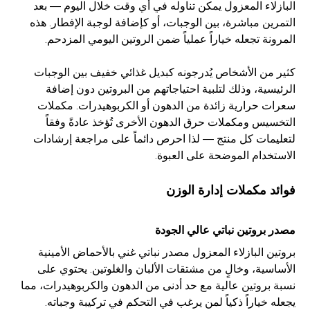
البازلاء المعزول يمكن تناوله في أي وقت خلال اليوم — بعد
التمرين مباشرة، بين الوجبات، أو كإضافة لوجبة الإفطار. هذه
المرونة تجعله خياراً عملياً ضمن الروتين اليومي المزدحم.
كثير من الأشخاص يُدرجونه كبديل غذائي خفيف بين الوجبات
الرئيسية، وذلك لتلبية احتياجاتهم من البروتين دون إضافة
سعرات حرارية زائدة من الدهون أو الكربوهيدرات. مكملات
التخسيس ومكملات حرق الدهون الأخرى تُؤخذ عادةً وفقاً
لتعليمات كل منتج — لذا احرص دائماً على مراجعة إرشادات
الاستخدام الموضحة على العبوة.
فوائد مكملات إدارة الوزن
مصدر بروتين نباتي عالي الجودة
بروتين البازلاء المعزول مصدر نباتي غني بالأحماض الأمينية
الأساسية، وخالٍ من مشتقات الألبان والغلوتين. يحتوي على
نسبة بروتين عالية مع حد أدنى من الدهون والكربوهيدرات، مما
يجعله خياراً ذكياً لمن يرغب في التحكم في تركيبة وجباته.