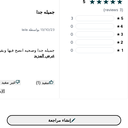
5
5 out of 5 stars
(3 reviews)
جميله جدا
3
★
5
5 stars rating 3 reviews
0
★
4
4 stars rating 0 reviews
13/10/23 بواسطة laila
0
★
3
3 stars rating 0 reviews
0
★
2
2 stars rating 0 reviews
1
★
0
جميله جدا وصحيه انصح فيها وبقو
1 stars rating 0 reviews
عرض المزيد
غير مفيد (1)
مفيد (1)
الإب
إنشاء مراجعة