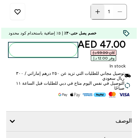
خصم يصل حتى٣٠٪
| ٥٪ إضافية باستخدام كود محدود
discounted price
47.00 AED‎
أضف إلى الحقيبة
كان ‏59.00 د.إ.‏‎
وفر ‏12.00 د.إ.‏‎
In stock
توصيل مجاني للطلبات التي تزيد عن ٢٥٠ درهم إماراتي / ٣٠٠
ريال سعودي
التوصيل في نفس اليوم متاح في دبي للطلبات قبل الساعة ١١
صباحًا
الوصف