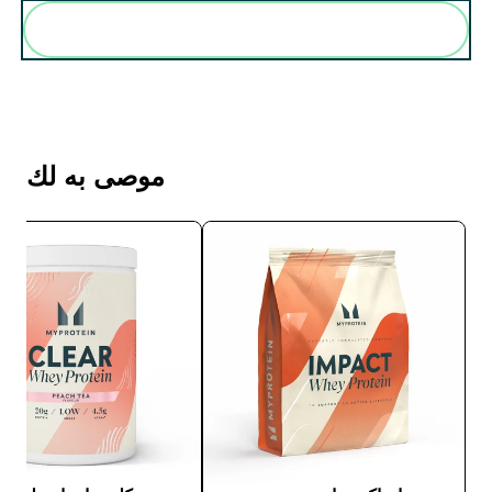
أضف هذه إلى روتينك
موصى به لك